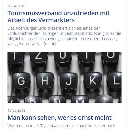
05.04.2019
Tourismusverband unzufrieden mit
Arbeit des Vermarkters
Das Altenburger Land präsentiert sich als eines der
Schlusslichter der Thüringer Tourismusstatistik. Nun gibt es die
Möglichkeit, dass es zu wenig zu bieten hätte oder, dass das,
was geboten wird,...
[mehr]
12.09.2018
Man kann sehen, wer es ernst meint
Wenn man dieser Tage etwas zurück schaut oder aber nach