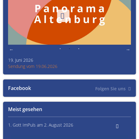
19. Juni 2026
Kult
Sendung vom 19.06.2026
Sen
Facebook
Folgen Sie uns
Meist gesehen
1. Gott ImPuls am 2. August 2026