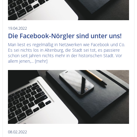
19.04.2022
Die Facebook-Nörgler sind unter uns!
Man liest es regelmäßig in Netzwerken wie Facebook und Co.
Es sei nichts los in Altenburg, die Stadt sei tot, es passiere
schon seit Jahren nichts mehr in der historischen Stadt. Vor
allem jenen,...
[mehr]
08.02.2022