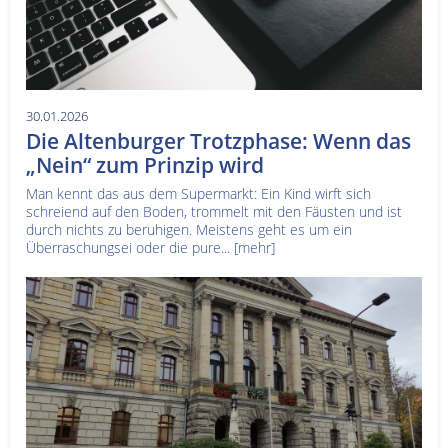
30.01.2026
Die Altenburger Trotzphase: Wenn das
„Nein“ zum Prinzip wird
Man kennt das aus dem Supermarkt: Ein Kind wirft sich
schreiend auf den Boden, trommelt mit den Fäusten und ist
durch nichts zu beruhigen. Meistens geht es um ein
Überraschungsei oder die pure...
[mehr]