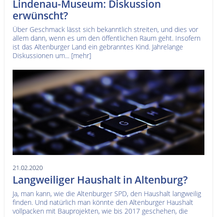
Lindenau-Museum: Diskussion
erwünscht?
Über Geschmack lässt sich bekanntlich streiten, und dies vor
allem dann, wenn es um den öffentlichen Raum geht. Insofern
ist das Altenburger Land ein gebranntes Kind. Jahrelange
Diskussionen um...
[mehr]
21.02.2020
Langweiliger Haushalt in Altenburg?
Ja, man kann, wie die Altenburger SPD, den Haushalt langweilig
finden. Und natürlich man könnte den Altenburger Haushalt
vollpacken mit Bauprojekten, wie bis 2017 geschehen, die