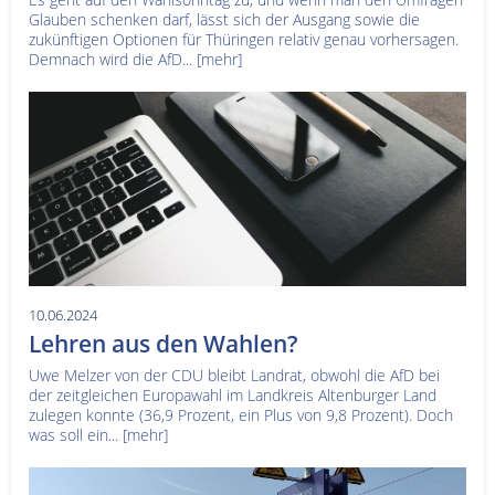
Glauben schenken darf, lässt sich der Ausgang sowie die
zukünftigen Optionen für Thüringen relativ genau vorhersagen.
Demnach wird die AfD...
[mehr]
10.06.2024
Lehren aus den Wahlen?
Uwe Melzer von der CDU bleibt Landrat, obwohl die AfD bei
der zeitgleichen Europawahl im Landkreis Altenburger Land
zulegen konnte (36,9 Prozent, ein Plus von 9,8 Prozent). Doch
was soll ein...
[mehr]