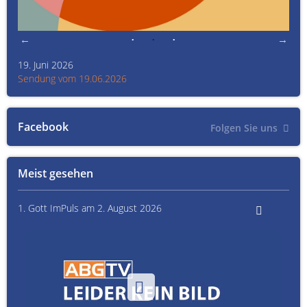
19. Juni 2026
Kult
Sendung vom 19.06.2026
Sen
Facebook
Folgen Sie uns
Meist gesehen
1. Gott ImPuls am 2. August 2026