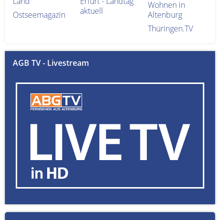
Land
Erfurt - Landtag
Wohnen in
aktuell
Ostseemagazin
Altenburg
Thüringen.TV
AGB TV - Livestream