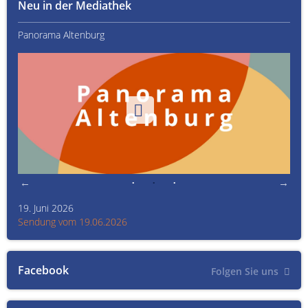
Neu in der Mediathek
Panorama Altenburg
Kult
19. Juni 2026
Kult
Sendung vom 19.06.2026
Sen
Facebook
Folgen Sie uns