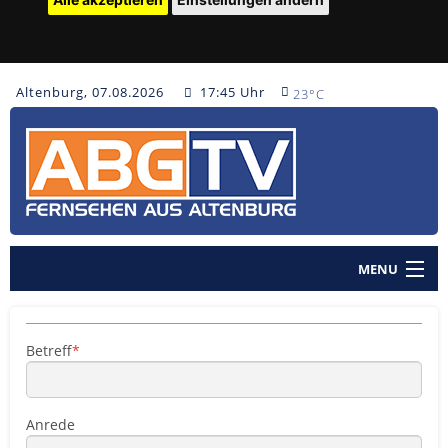
Altenburg, 07.08.2026
17:45 Uhr
23°C
MENU
Home
Nachrichten
Betreff
Polizeinachrichten
Anrede
Sendungen