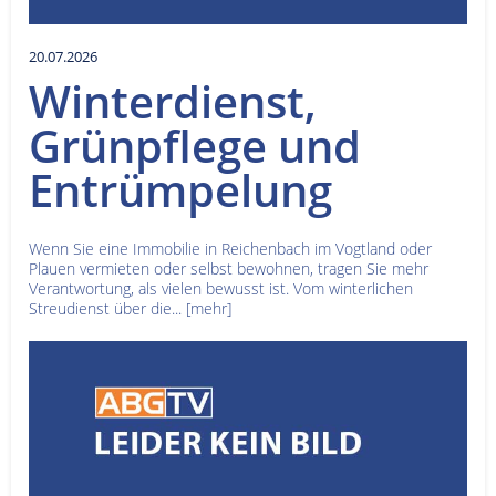
20.07.2026
Winterdienst,
Grünpflege und
Entrümpelung
Wenn Sie eine Immobilie in Reichenbach im Vogtland oder
Plauen vermieten oder selbst bewohnen, tragen Sie mehr
Verantwortung, als vielen bewusst ist. Vom winterlichen
Streudienst über die...
[mehr]