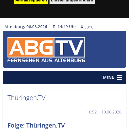
Altenburg, 06.08.2026
14:49 Uhr
30°C
MENU
Home
Thüringen.TV
Nachrichten
10:52 | 19.06.2026
Polizeinachrichten
Folge: Thüringen.TV
Sendungen