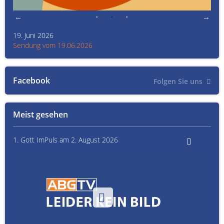
19. Juni 2026
Kult
Sendung vom 19.06.2026
Sen
Facebook
Folgen Sie uns
Meist gesehen
1. Gott ImPuls am 2. August 2026