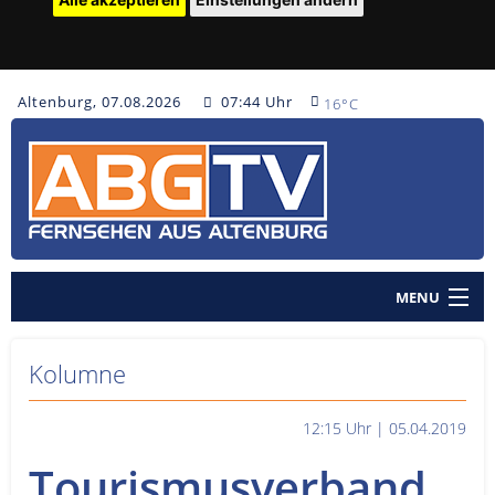
Altenburg, 07.08.2026
07:44 Uhr
16°C
MENU
Home
Kolumne
Nachrichten
12:15 Uhr | 05.04.2019
Polizeinachrichten
Tourismusverband
Sendungen