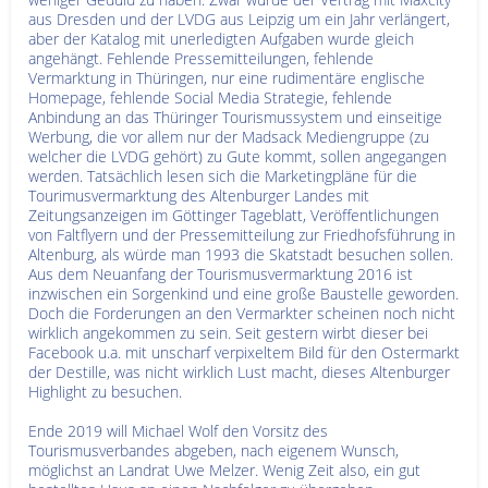
aus Dresden und der LVDG aus Leipzig um ein Jahr verlängert,
aber der Katalog mit unerledigten Aufgaben wurde gleich
angehängt. Fehlende Pressemitteilungen, fehlende
Vermarktung in Thüringen, nur eine rudimentäre englische
Homepage, fehlende Social Media Strategie, fehlende
Anbindung an das Thüringer Tourismussystem und einseitige
Werbung, die vor allem nur der Madsack Mediengruppe (zu
welcher die LVDG gehört) zu Gute kommt, sollen angegangen
werden. Tatsächlich lesen sich die Marketingpläne für die
Tourimusvermarktung des Altenburger Landes mit
Zeitungsanzeigen im Göttinger Tageblatt, Veröffentlichungen
von Faltflyern und der Pressemitteilung zur Friedhofsführung in
Altenburg, als würde man 1993 die Skatstadt besuchen sollen.
Aus dem Neuanfang der Tourismusvermarktung 2016 ist
inzwischen ein Sorgenkind und eine große Baustelle geworden.
Doch die Forderungen an den Vermarkter scheinen noch nicht
wirklich angekommen zu sein. Seit gestern wirbt dieser bei
Facebook u.a. mit unscharf verpixeltem Bild für den Ostermarkt
der Destille, was nicht wirklich Lust macht, dieses Altenburger
Highlight zu besuchen.
Ende 2019 will Michael Wolf den Vorsitz des
Tourismusverbandes abgeben, nach eigenem Wunsch,
möglichst an Landrat Uwe Melzer. Wenig Zeit also, ein gut