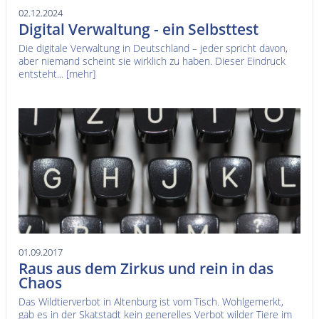
02.12.2024
Digital Verwaltung - ein Selbsttest
Die digitale Verwaltung in Deutschland – jeder spricht davon,
aber niemand scheint sie wirklich zu haben. Dieser Eindruck
entsteht...
[mehr]
01.09.2017
Raus aus dem Zirkus und rein in das
Chaos
Das Wildtierverbot in Altenburg ist vom Tisch. Wohlgemerkt,
gab es in der Skatstadt kein generelles Verbot wilder Tiere im