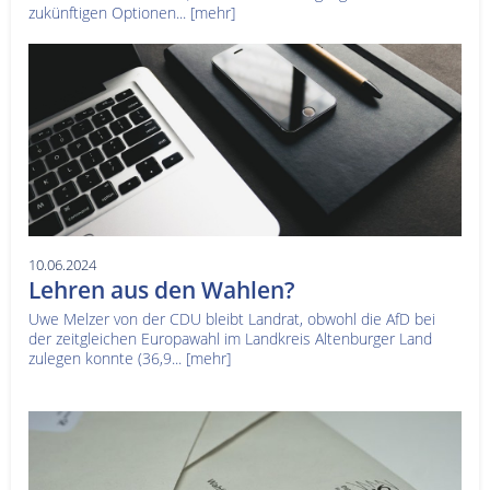
zukünftigen Optionen...
[mehr]
10.06.2024
Lehren aus den Wahlen?
Uwe Melzer von der CDU bleibt Landrat, obwohl die AfD bei
der zeitgleichen Europawahl im Landkreis Altenburger Land
zulegen konnte (36,9...
[mehr]