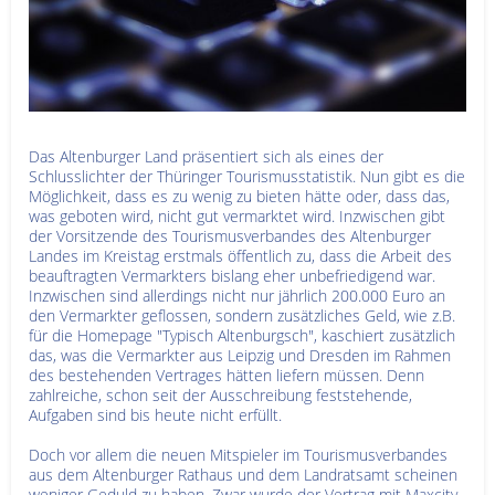
Das Altenburger Land präsentiert sich als eines der
Schlusslichter der Thüringer Tourismusstatistik. Nun gibt es die
Möglichkeit, dass es zu wenig zu bieten hätte oder, dass das,
was geboten wird, nicht gut vermarktet wird. Inzwischen gibt
der Vorsitzende des Tourismusverbandes des Altenburger
Landes im Kreistag erstmals öffentlich zu, dass die Arbeit des
beauftragten Vermarkters bislang eher unbefriedigend war.
Inzwischen sind allerdings nicht nur jährlich 200.000 Euro an
den Vermarkter geflossen, sondern zusätzliches Geld, wie z.B.
für die Homepage "Typisch Altenburgsch", kaschiert zusätzlich
das, was die Vermarkter aus Leipzig und Dresden im Rahmen
des bestehenden Vertrages hätten liefern müssen. Denn
zahlreiche, schon seit der Ausschreibung feststehende,
Aufgaben sind bis heute nicht erfüllt.
Doch vor allem die neuen Mitspieler im Tourismusverbandes
aus dem Altenburger Rathaus und dem Landratsamt scheinen
weniger Geduld zu haben. Zwar wurde der Vertrag mit Maxcity