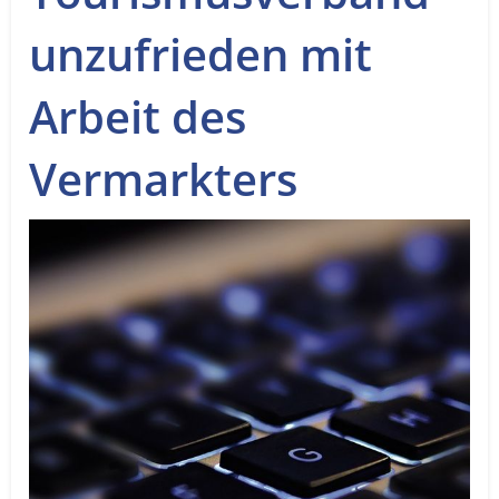
Service
unzufrieden mit
Sender
Arbeit des
Werbung
Vermarkters