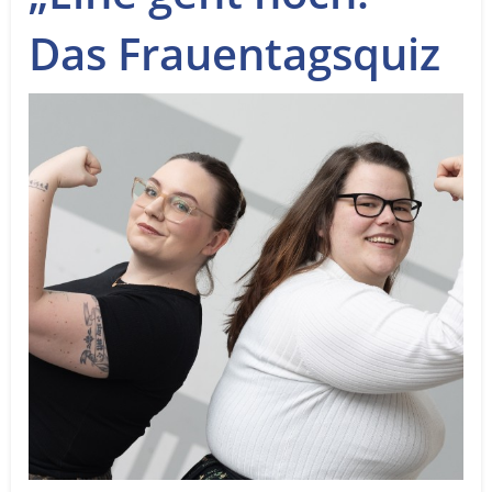
Service
Das Frauentagsquiz
Sender
Werbung