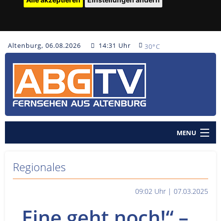
Altenburg, 06.08.2026
14:31 Uhr
30°C
MENU
Home
Regionales
Nachrichten
09:02 Uhr | 07.03.2025
Polizeinachrichten
„Eine geht noch!“ –
Sendungen