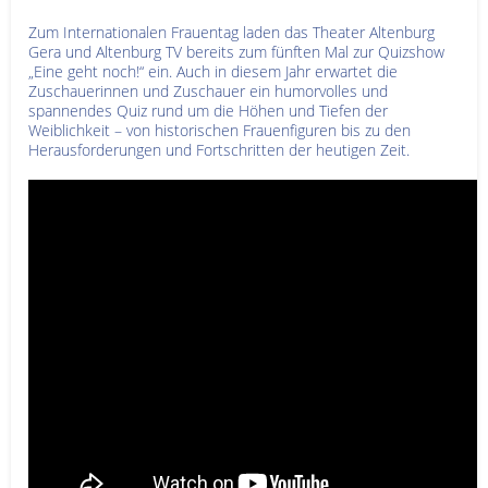
Zum Internationalen Frauentag laden das Theater Altenburg
Gera und Altenburg TV bereits zum fünften Mal zur Quizshow
„Eine geht noch!“ ein. Auch in diesem Jahr erwartet die
Zuschauerinnen und Zuschauer ein humorvolles und
spannendes Quiz rund um die Höhen und Tiefen der
Weiblichkeit – von historischen Frauenfiguren bis zu den
Herausforderungen und Fortschritten der heutigen Zeit.