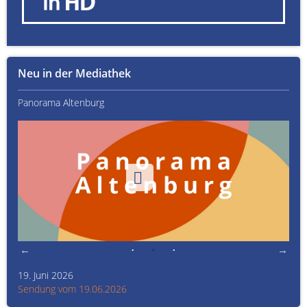
Neu in der Mediathek
Panorama Altenburg
Kult
19. Juni 2026
Kult
Sendung vom 19.06.2026
Sen