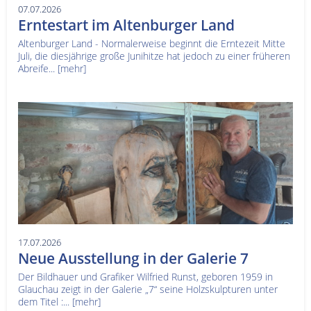
07.07.2026
Erntestart im Altenburger Land
Altenburger Land - Normalerweise beginnt die Erntezeit Mitte
Juli, die diesjährige große Junihitze hat jedoch zu einer früheren
Abreife...
[mehr]
17.07.2026
Neue Ausstellung in der Galerie 7
Der Bildhauer und Grafiker Wilfried Runst, geboren 1959 in
Glauchau zeigt in der Galerie „7“ seine Holzskulpturen unter
dem Titel :...
[mehr]