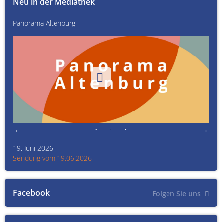
Neu in der Mediathek
Panorama Altenburg
Kult
19. Juni 2026
Kult
Sendung vom 19.06.2026
Sen
Facebook
Folgen Sie uns