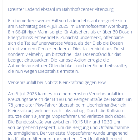
Dreister Ladendiebstahl im Bahnhofscenter Altenburg
Ein bemerkenswerter Fall von Ladendiebstahl ereignete sich
am Nachmittag des 4. Juli 2025 im Bahnhofscenter Altenburg.
Ein 66-jähriger Mann sorgte für Aufsehen, als er über 30 Dosen
Energydrinks entwendete. Zunächst unbemerkt, offenbarte
sich die Tat auf unerwartete Weise, als der Dieb die Dosen
direkt vor dem Center entleerte. Dies tat er nicht aus Durst,
sondern vielmehr, um blitzschnell das Dosenpfand für das
Leergut einzusacken. Die kuriose Aktion erregte die
Aufmerksamkeit der Öffentlichkeit und der Sicherheitskräfte,
die nun wegen Diebstahls ermitteln.
Verkehrsunfall bei Nobitz: Kleinkraftrad gegen Pkw
Am 6. Juli 2025 kam es zu einem ernsten Verkehrsunfall im
Kreuzungsbereich der B 180 und Peniger Straße bei Nobitz. Ein
78 Jahre alter Pkw-Fahrer übersah beim Überholmanöver ein
Kleinkraftrad, welches nach links abbog. Durch die Kollision
stürzte der 18-jährige Mopedfahrer und verletzte sich dabei.
Die Bundesstraße war zwischen 10:15 Uhr und 10:30 Uhr
vorübergehend gesperrt, um die Bergung und Unfallaufnahme
zu ermöglichen. Der verletzte Mopedfahrer wurde umgehend
ins Klinikum Altenburg transportiert. Der Unfall wirft erneut