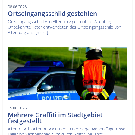
08.06.2026
Ortseingangsschild gestohlen
Ortseingangsschild von Altenburg gestohlen Altenburg.
Unbekannte Täter entwendeten das Ortseingangsschild von
Altenburg an...
[mehr]
15.06.2026
Mehrere Graffiti im Stadtgebiet
festgestellt
Altenburg. In Altenburg wurden in den vergangenen Tagen zwei
Fälle von Sachbeschädigung durch Graffiti bekannt.