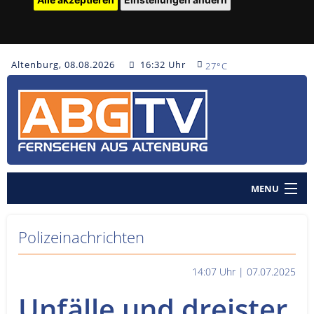
Altenburg, 08.08.2026
16:32 Uhr
27°C
MENU
Home
Polizeinachrichten
Nachrichten
14:07 Uhr | 07.07.2025
Polizeinachrichten
Unfälle und dreister
Sendungen