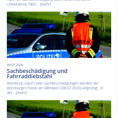
Unbekannte Täter...
[mehr]
09.07.2026
Sachbeschädigung und
Fahrraddiebstahl
Altenburg. Gleich zwei Sachbeschädigungen wurden der
Altenburger Polizei am Mittwoch (08.07.2026) angezeigt. In
der...
[mehr]