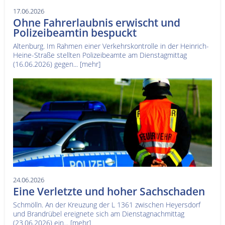
17.06.2026
Ohne Fahrerlaubnis erwischt und
Polizeibeamtin bespuckt
Altenburg. Im Rahmen einer Verkehrskontrolle in der Heinrich-
Heine-Straße stellten Polizeibeamte am Dienstagmittag
(16.06.2026) gegen...
[mehr]
24.06.2026
Eine Verletzte und hoher Sachschaden
Schmölln. An der Kreuzung der L 1361 zwischen Heyersdorf
und Brandrübel ereignete sich am Dienstagnachmittag
(23.06.2026) ein...
[mehr]