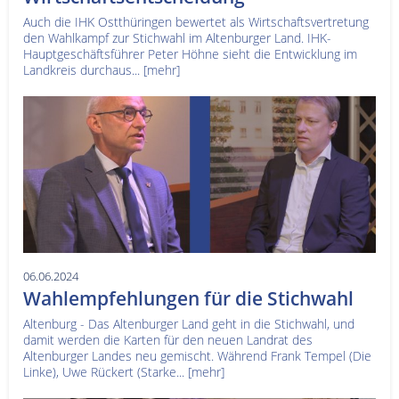
Auch die IHK Ostthüringen bewertet als Wirtschaftsvertretung
den Wahlkampf zur Stichwahl im Altenburger Land. IHK-
Hauptgeschäftsführer Peter Höhne sieht die Entwicklung im
Landkreis durchaus...
[mehr]
06.06.2024
Wahlempfehlungen für die Stichwahl
Altenburg - Das Altenburger Land geht in die Stichwahl, und
damit werden die Karten für den neuen Landrat des
Altenburger Landes neu gemischt. Während Frank Tempel (Die
Linke), Uwe Rückert (Starke...
[mehr]