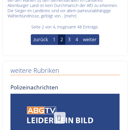
Bei den Wahlen zu den Gemeinderäten im Landkreis
Altenburger Land ist kein Durchmarsch der AfD zu erkennen.
Die Sieger im Landkreis sind vor allem parteiunabhängige
Wählerbündnisse, gefolgt von...
[mehr]
Seite 2 von 4, Insgesamt 48 Einträge.
zurück
1
2
3
4
weiter
weitere Rubriken
Polizeinachrichten