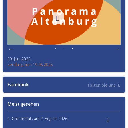
19. Juni 2026
Kult
Sendung vom 19.06.2026
Sen
Facebook
Folgen Sie uns
Meist gesehen
1. Gott ImPuls am 2. August 2026