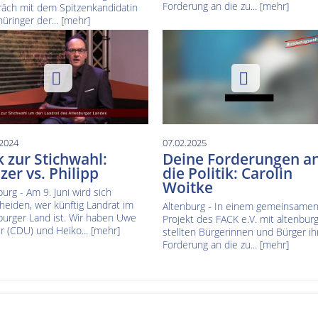
Forderung an die zu...
[mehr]
äch mit dem Spitzenkandidatin
hüringer der...
[mehr]
.2024
07.02.2025
k zur Stichwahl:
Deine Forderungen a
zer vs. Philipp
die Politik: Carolin
Woitke
burg - Am 9. Juni wird sich
heiden, wer künftig Landrat im
Altenburg - In einem gemeinsame
burger Land ist. Wir haben Uwe
Projekt des FACK e.V. mit altenburg
r (CDU) und Heiko...
[mehr]
stellten Bürgerinnen und Bürger ih
Forderung an die zu...
[mehr]