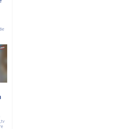
e
die
n
n
.tv
re