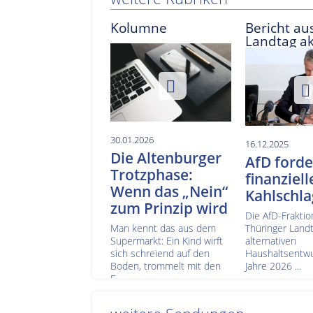
Kolumne
Bericht aus
Landtag ak
30.01.2026
16.12.2025
Die Altenburger
AfD forde
Trotzphase:
finanziell
Wenn das „Nein“
Kahlschla
zum Prinzip wird
Die AfD-Fraktio
Man kennt das aus dem
Thüringer Landt
Supermarkt: Ein Kind wirft
alternativen
sich schreiend auf den
Haushaltsentwur
Boden, trommelt mit den
Jahre 2026 ...
F...