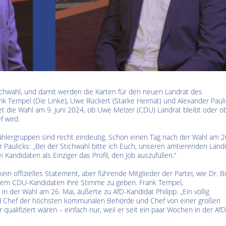
Kultur im Altenburger Land
Thüringen.TV
Sendung vom 15.06.2026
Sendung vom 19.06.20
tichwahl, und damit werden die Karten für den neuen Landrat des
k Tempel (Die Linke), Uwe Rückert (Starke Heimat) und Alexander Paul
 die Wahl am 9. Juni 2024, ob Uwe Melzer (CDU) Landrat bleibt oder o
f wird.
lergruppen sind recht eindeutig. Schon einen Tag nach der Wahl am 2
 Paulicks: „Bei der Stichwahl bitte ich Euch, unseren amtierenden Land
Kandidaten als Einziger das Profil, den Job auszufüllen.“
in offizielles Statement, aber führende Mitglieder der Partei, wie Dr. Bi
einem CDU-Kandidaten ihre Stimme zu geben. Frank Tempel,
in der Wahl am 26. Mai, äußerte zu AfD-Kandidat Philipp: „Ein völlig
ird Chef der höchsten kommunalen Behörde und Chef von einer großen
 qualifiziert wären – einfach nur, weil er seit ein paar Wochen in der AfD