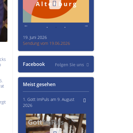
19. Juni 2026
Kultur im Altenburger L
26
Sendung vom 19.06.2026
Sendung vom 15.06.20
icks
Facebook
Folgen Sie uns
b
6.
Meist gesehen
rat
1. Gott ImPuls am 9. August
rgit
2026