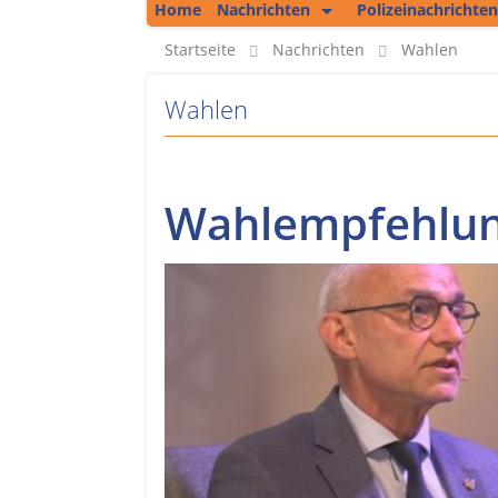
Home
Nachrichten
Polizeinachrichten
Kolumne
Startseite
Nachrichten
Wahlen
Regionales
Wahlen
Unsere Podcasts
Bericht aus Erfurt
Wahlempfehlung