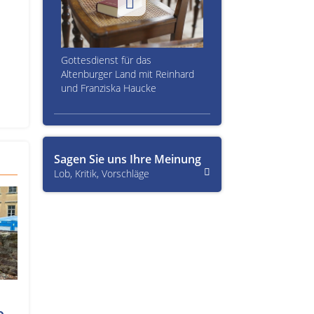
Gottesdienst für das
Altenburger Land mit Reinhard
und Franziska Haucke
Sagen Sie uns Ihre Meinung
Lob, Kritik, Vorschläge