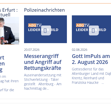
 Erfurt :
Polizeinachrichten
tuell
20.07.2026
02.08.2026
Messerangriff
Gott ImPuls am
rt
und Angriff auf
2. August 2026
en
Rettungskräfte
g
Gottesdienst für das
Altenburger Land mit Daj
Auseinandersetzung mit
n im
Krentz, Reinhard und
Stichverletzung - Täter
ag hat ihren
Franziska Haucke ...
gestellt Altenburg - Am
Nachmittag de...
f für die