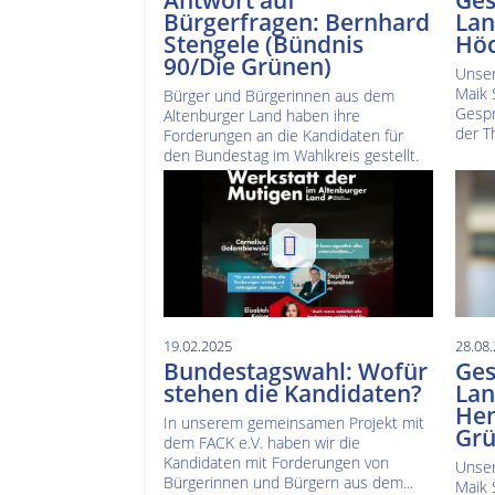
Antwort auf
Ges
Bürgerfragen: Bernhard
Lan
Stengele (Bündnis
Höc
90/Die Grünen)
Unser
Maik 
Bürger und Bürgerinnen aus dem
Gespr
Altenburger Land haben ihre
der T
Forderungen an die Kandidaten für
den Bundestag im Wahlkreis gestellt.
Die...
[mehr]
19.02.2025
28.08
Bundestagswahl: Wofür
Ges
stehen die Kandidaten?
Lan
Hen
In unserem gemeinsamen Projekt mit
Grü
dem FACK e.V. haben wir die
Kandidaten mit Forderungen von
Unser
Bürgerinnen und Bürgern aus dem...
Maik 