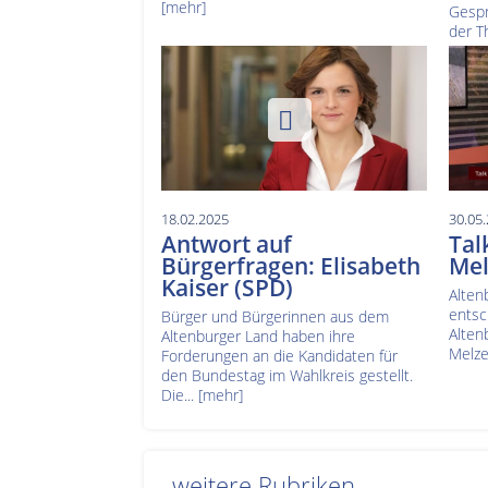
[mehr]
Gespr
der T
18.02.2025
30.05
Antwort auf
Tal
Bürgerfragen: Elisabeth
Mel
Kaiser (SPD)
Alten
entsc
Bürger und Bürgerinnen aus dem
Alten
Altenburger Land haben ihre
Melze
Forderungen an die Kandidaten für
den Bundestag im Wahlkreis gestellt.
Die...
[mehr]
weitere Rubriken