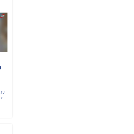
n
n
.tv
re