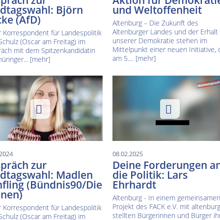
präch zur
Aktion für Demokrati
dtagswahl: Björn
und Weltoffenheit
ke (AfD)
Altenburg – Die Zukunft des
Altenburger Landes und der Erhalt
 Korrespondent für Landespolitik
unserer Demokratie stehen im
Schulz (Oscar am Freitag) im
Mittelpunkt einer neuen Initiative, 
äch mit dem Spitzenkandidatin
am 5....
[mehr]
hüringer...
[mehr]
.2024
08.02.2025
präch zur
Deine Forderungen a
dtagswahl: Madlen
die Politik: Lars
fling (Bündnis90/Die
Ehrhardt
nen)
Altenburg - In einem gemeinsame
Projekt des FACK e.V. mit altenburg
 Korrespondent für Landespolitik
stellten Bürgerinnen und Bürger ih
Schulz (Oscar am Freitag) im