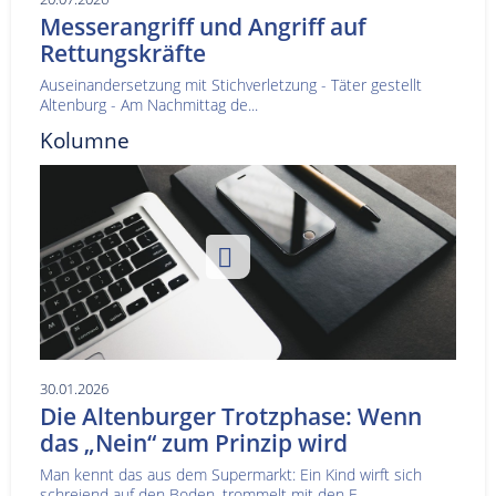
Messerangriff und Angriff auf
Rettungskräfte
Auseinandersetzung mit Stichverletzung - Täter gestellt
Altenburg - Am Nachmittag de...
Kolumne
30.01.2026
Die Altenburger Trotzphase: Wenn
das „Nein“ zum Prinzip wird
Man kennt das aus dem Supermarkt: Ein Kind wirft sich
schreiend auf den Boden, trommelt mit den F...