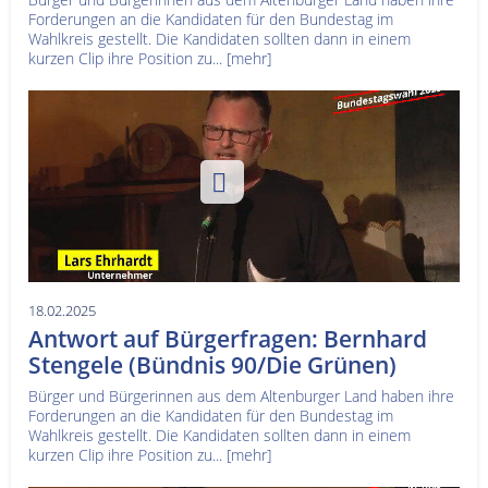
Forderungen an die Kandidaten für den Bundestag im
Wahlkreis gestellt. Die Kandidaten sollten dann in einem
kurzen Clip ihre Position zu...
[mehr]
18.02.2025
Antwort auf Bürgerfragen: Bernhard
Stengele (Bündnis 90/Die Grünen)
Bürger und Bürgerinnen aus dem Altenburger Land haben ihre
Forderungen an die Kandidaten für den Bundestag im
Wahlkreis gestellt. Die Kandidaten sollten dann in einem
kurzen Clip ihre Position zu...
[mehr]