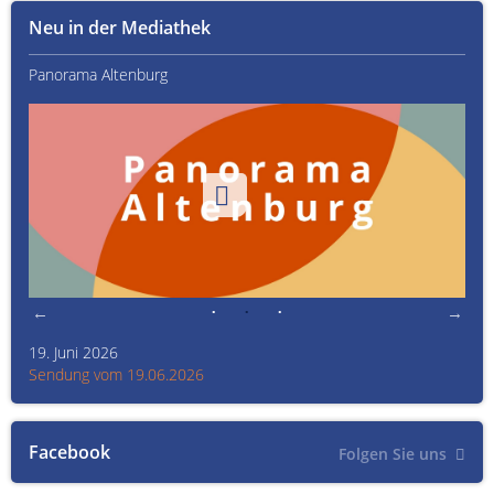
Neu in der Mediathek
Panorama Altenburg
Kult
19. Juni 2026
Kult
Sendung vom 19.06.2026
Sen
Facebook
Folgen Sie uns