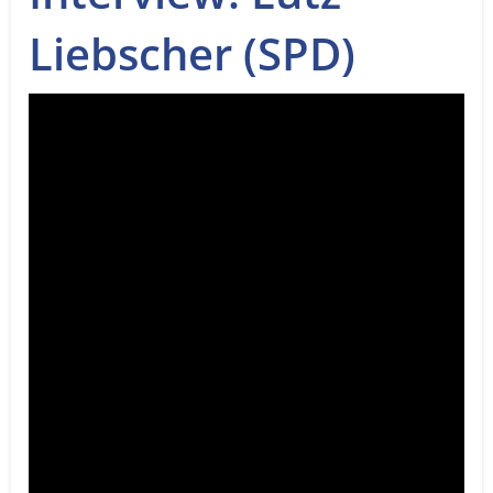
Service
Liebscher (SPD)
Sender
Werbung