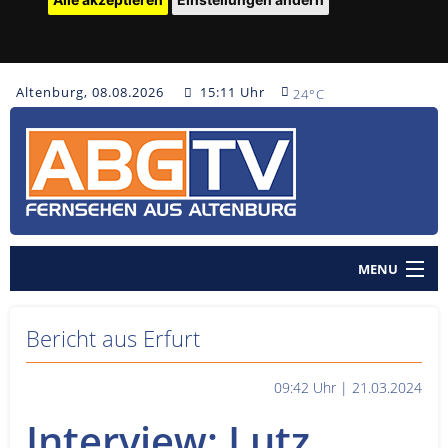
Altenburg, 08.08.2026
15:11 Uhr
24°C
MENU
Home
Bericht aus Erfurt
Nachrichten
09:42 Uhr | 21.03.2024
Polizeinachrichten
Interview: Lutz
Sendungen