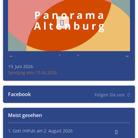
19. Juni 2026
Kult
Sendung vom 19.06.2026
Sen
Facebook
Folgen Sie uns
Meist gesehen
1. Gott ImPuls am 2. August 2026