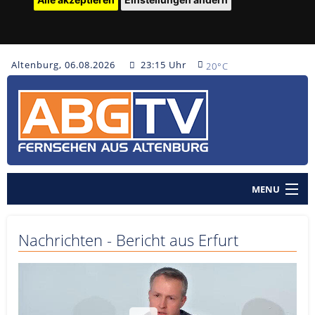
Altenburg, 06.08.2026
23:15 Uhr
20°C
MENU
Home
Nachrichten - Bericht aus Erfurt
Nachrichten
Polizeinachrichten
Sendungen