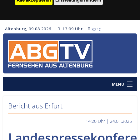
Altenburg, 09.08.2026
13:09 Uhr
32°C
MENU
Home
Bericht aus Erfurt
Nachrichten
14:20 Uhr | 24.01.2025
Polizeinachrichten
Landespressekonfere
Sendungen