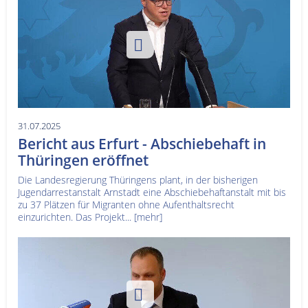
31.07.2025
Bericht aus Erfurt - Abschiebehaft in
Thüringen eröffnet
Die Landesregierung Thüringens plant, in der bisherigen
Jugendarrestanstalt Arnstadt eine Abschiebehaftanstalt mit bis
zu 37 Plätzen für Migranten ohne Aufenthaltsrecht
einzurichten. Das Projekt...
[mehr]