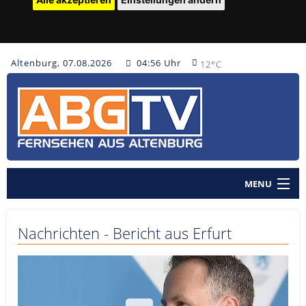
Altenburg, 07.08.2026
04:56 Uhr
12°C
MENU
Home
Nachrichten - Bericht aus Erfurt
Nachrichten
Polizeinachrichten
Sendungen