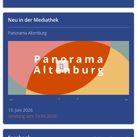
Neu in der Mediathek
Panorama Altenburg
Kult
19. Juni 2026
Kult
Sendung vom 19.06.2026
Sen