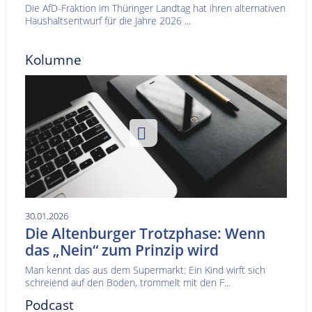
Die AfD-Fraktion im Thüringer Landtag hat ihren alternativen
Haushaltsentwurf für die Jahre 2026 ...
Kolumne
30.01.2026
Die Altenburger Trotzphase: Wenn
das „Nein“ zum Prinzip wird
Man kennt das aus dem Supermarkt: Ein Kind wirft sich
schreiend auf den Boden, trommelt mit den F...
Podcast