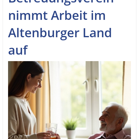
Service
nimmt Arbeit im
Sender
Altenburger Land
Werbung
auf