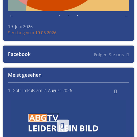
19. Juni 2026
Kult
Sendung vom 19.06.2026
Sen
Facebook
Folgen Sie uns
Meist gesehen
1. Gott ImPuls am 2. August 2026