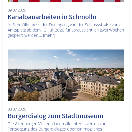
09.07.2026
Kanalbauarbeiten in Schmölln
In Schmölln muss der Durchgang von der Schlossstraße zum
Amtsplatz ab dem 13. Juli 2026 für voraussichtlich zwei Wochen
gesperrt werden....
[mehr]
08.07.2026
Bürgerdialog zum Stadtmuseum
Die Altenburger Museen laden alle Interessierten zur
Fortsetzung des Bürgerdialoges über ein mögliches