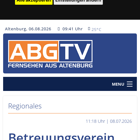
Altenburg, 06.08.2026
09:41 Uhr
25°C
MENU
Home
Regionales
Nachrichten
11:18 Uhr | 08.07.2026
Polizeinachrichten
Betreuungsverein
Sendungen