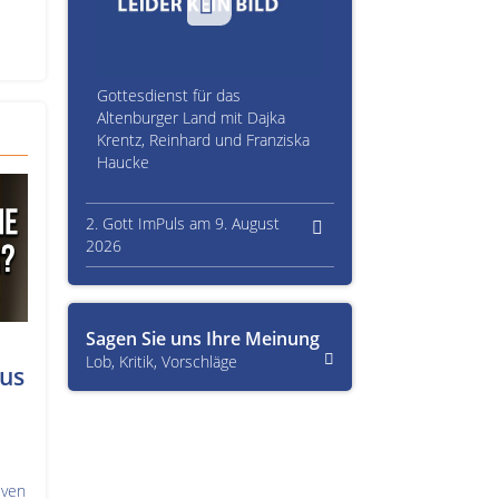
Gottesdienst für das
Altenburger Land mit Dajka
Krentz, Reinhard und Franziska
Haucke
2. Gott ImPuls am 9. August
2026
Sagen Sie uns Ihre Meinung
Lob, Kritik, Vorschläge
us
iven