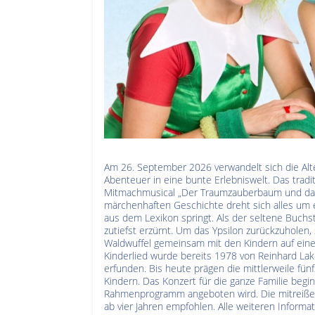
Am 26. September 2026 verwandelt sich die Alte
Abenteuer in eine bunte Erlebniswelt. Das tradit
Mitmachmusical „Der Traumzauberbaum und da
märchenhaften Geschichte dreht sich alles um e
aus dem Lexikon springt. Als der seltene Buchs
zutiefst erzürnt. Um das Ypsilon zurückzuhole
Waldwuffel gemeinsam mit den Kindern auf eine 
Kinderlied wurde bereits 1978 von Reinhard La
erfunden. Bis heute prägen die mittlerweile f
Kindern. Das Konzert für die ganze Familie beg
Rahmenprogramm angeboten wird. Die mitreißen
ab vier Jahren empfohlen. Alle weiteren Informa