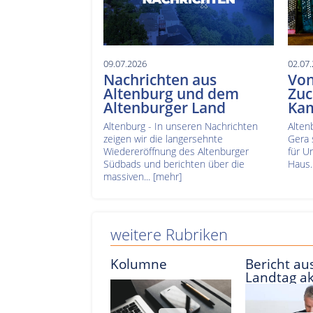
09.07.2026
02.07
Nachrichten aus
Von
Altenburg und dem
Zuc
Altenburger Land
Ka
Altenburg - In unseren Nachrichten
Alten
zeigen wir die langersehnte
Gera 
Wiedereröffnung des Altenburger
für U
Südbads und berichten über die
Haus.
massiven...
[mehr]
weitere Rubriken
Kolumne
Bericht aus
Landtag ak