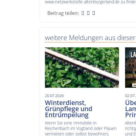
www.netzwerkstelle-altenburgerland.de zu finde
Beitrag teilen:
weitere Meldungen aus dieser
20.07.2026
02.07
Winterdienst,
Übe
Grünpflege und
Lam
Entrümpelung
Pri
Wenn Sie eine Immobilie in
Alten
Reichenbach im Vogtland oder Plauen
richt
vermieten oder selbst bewohnen,
und E