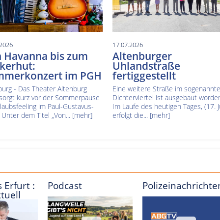
.2026
17.07.2026
 Havanna bis zum
Altenburger
kerhut:
Uhlandstraße
mmerkonzert im PGH
fertiggestellt
burg - Das Theater Altenburg
Eine weitere Straße im sogenannt
sorgt kurz vor der Sommerpause
Dichterviertel ist ausgebaut worde
rlaubsfeeling im Paul-Gustavus-
Im Laufe des heutigen Tages, (17. Ju
 Unter dem Titel „Von...
[mehr]
erfolgt die...
[mehr]
 Erfurt :
Podcast
Polizeinachrichte
tuell