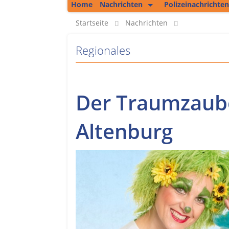
Home
Nachrichten
Polizeinachrichten
Kolumne
Startseite
Nachrichten
Regionales
Regionales
Unsere Podcasts
Bericht aus Erfurt
Der Traumzau
Altenburg