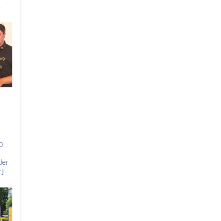
.
0
der
]