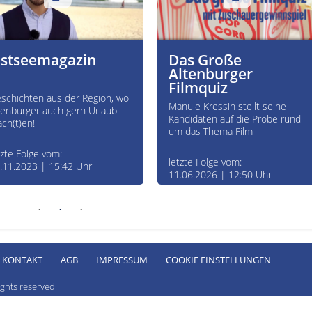
stseemagazin
Das Große
Altenburger
Filmquiz
schichten aus der Region, wo
Manule Kressin stellt seine
tenburger auch gern Urlaub
Kandidaten auf die Probe rund
ch(t)en!
um das Thema Film
tzte Folge vom:
letzte Folge vom:
.11.2023 | 15:42 Uhr
11.06.2026 | 12:50 Uhr
KONTAKT
AGB
IMPRESSUM
COOKIE EINSTELLUNGEN
ghts reserved.