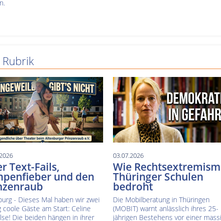
n.
 Rubrik
.2026
03.07.2026
r Text-Fails,
Wie Rechtsextremism
penfieber und den
Thüringer Schulen
nzenraub
bedroht
burg - Dieses Mal haben wir zwei
Die Mobilberatung in Thüringen
ig coole Gäste am Start: Celine
(MOBIT) warnt anlässlich ihres 25-
lse! Die beiden hängen in ihrer
jährigen Bestehens vor einer mass