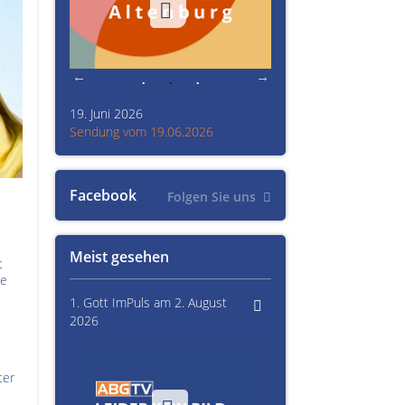
19. Juni 2026
Kultur im Altenburger L
26
Sendung vom 19.06.2026
Sendung vom 15.06.20
Facebook
Folgen Sie uns
Meist gesehen
t
ne
1. Gott ImPuls am 2. August
2026
ter