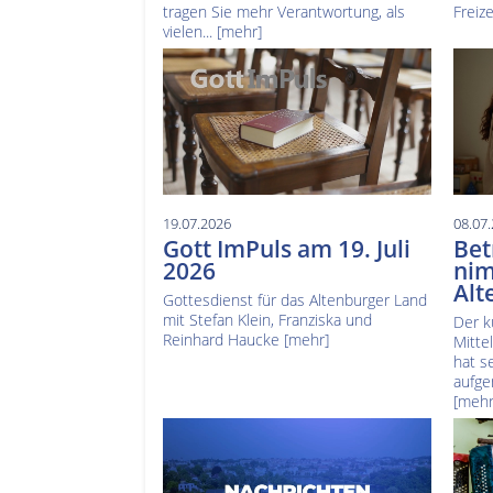
tragen Sie mehr Verantwortung, als
Freize
vielen...
[mehr]
19.07.2026
08.07
Gott ImPuls am 19. Juli
Bet
2026
nim
Alt
Gottesdienst für das Altenburger Land
mit Stefan Klein, Franziska und
Der k
Reinhard Haucke
[mehr]
Mitte
hat s
aufge
[mehr