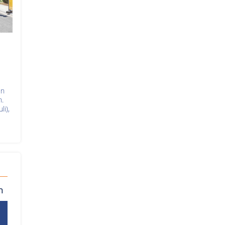
en
n.
li),
n