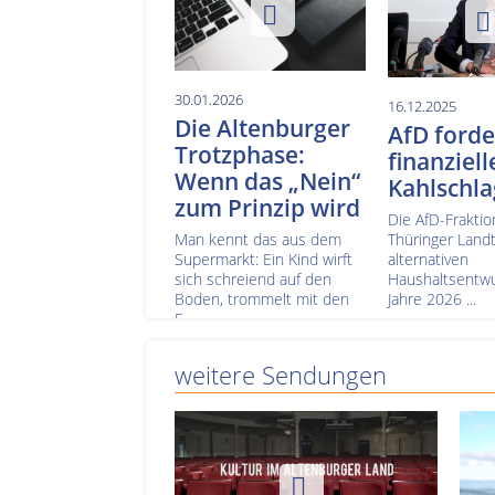
30.01.2026
16.12.2025
Die Altenburger
AfD forde
Trotzphase:
finanziell
Wenn das „Nein“
Kahlschla
zum Prinzip wird
Die AfD-Fraktio
Man kennt das aus dem
Thüringer Landt
Supermarkt: Ein Kind wirft
alternativen
sich schreiend auf den
Haushaltsentwur
Boden, trommelt mit den
Jahre 2026 ...
F...
weitere Sendungen