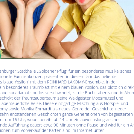
Kultur im Altenburger Land
Thüringen.TV
Sendung vom 15.06.2026
Sendung vom 19.06.20
nburger Stadthalle „Goldener Pflug“ für ein besonderes musikalisches
ionelle Familienkonzert präsentiert in diesem Jahr das beliebte
s blaue Ypsilon“ mit dem REINHARD LAKOMY-Ensemble. In der
in besonderes Traumblatt mit einem blauen Ypsilon, das plötzlich direk
tabe kurz darauf spurlos verschwindet, ist die Buchstabenzauberin Alru
n, schickt der Traumzauberbaum seine Waldgeister Moosmutzel und
abenteuerliche Reise. Diese einzigartige Mischung aus Hörspiel und
komy sowie Monika Ehrhardt als neues Genre der Geschichtenlieder
ünfzehn entstandenen Geschichten ganze Generationen von begeisterten
innt um 16 Uhr, wobei bereits ab 14 Uhr ein abwechslungsreiches
de Aufführung dauert etwa 90 Minuten ohne Pause und wird für ein Al
tionen zum Vorverkauf der Karten sind im Internet unter