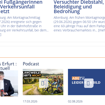
i Fußgängerinnen
Versuchter Diebstahl,
 Verkehrsunfall
Beleidigung und
letzt
Bedrohung
burg. Am Montagnachmittag
Altenburg. Am frühen Montagmorg
7.2026) ereignete sich gegen
(29.06.2026) gegen 06:50 Uhr wur
 Uhr in der Bahnhofstraße in
eine 60-jährige Frau auf dem Parkp
burg ein Verkehrsunfall, bei dem...
eines Verbrauchernarktes in...
[meh
]
 Erfurt :
Podcast
tuell
17.03.2026
02.08.2026