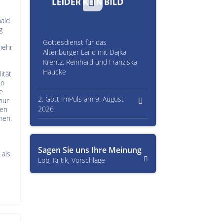
bald
g
Gottesdienst für das
mehr
Altenburger Land mit Dajka
Krentz, Reinhard und Franziska
Haucke
ität
so
e
2. Gott ImPuls am 9. August
nur
2026
gen
men.
Sagen Sie uns Ihre Meinung
 als
Lob, Kritik, Vorschläge