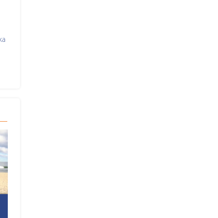
ka
Thüringen.TV
Das Große