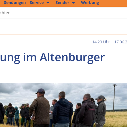
Sendungen
Service
Sender
Werbung
Kopierservice
Empfang
ichten
Studio 2
Jobs und mehr
Fitness Tipp
Unser Team
Filmproduktion
14:29 Uhr | 17.06.
Private Kleinanzeigen
gung im Altenburger
Kultur im Altenburger Land
Thüringen.TV