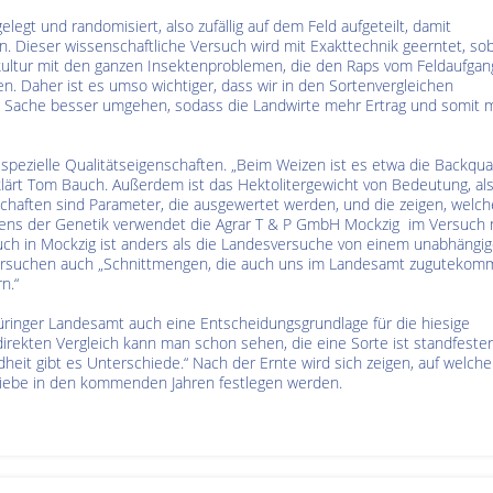
legt und randomisiert, also zufällig auf dem Feld aufgeteilt, damit
 Dieser wissenschaftliche Versuch wird mit Exakttechnik geerntet, so
emkultur mit den ganzen Insektenproblemen, die den Raps vom Feldaufgan
en. Daher ist es umso wichtiger, dass wir in den Sortenvergleichen
en Sache besser umgehen, sodass die Landwirte mehr Ertrag und somit 
pezielle Qualitätseigenschaften. „Beim Weizen ist es etwa die Backqual
rklärt Tom Bauch. Außerdem ist das Hektolitergewicht von Bedeutung, al
chaften sind Parameter, die ausgewertet werden, und die zeigen, welch
eitens der Genetik verwendet die Agrar T & P GmbH Mockzig im Versuch 
ersuch in Mockzig ist anders als die Landesversuche von einem unabhängi
 Versuchen auch „Schnittmengen, die auch uns im Landesamt zugutekom
n.“
üringer Landesamt auch eine Entscheidungsgrundlage für die hiesige
 direkten Vergleich kann man schon sehen, die eine Sorte ist standfester
heit gibt es Unterschiede.“ Nach der Ernte wird sich zeigen, auf welche
triebe in den kommenden Jahren festlegen werden.