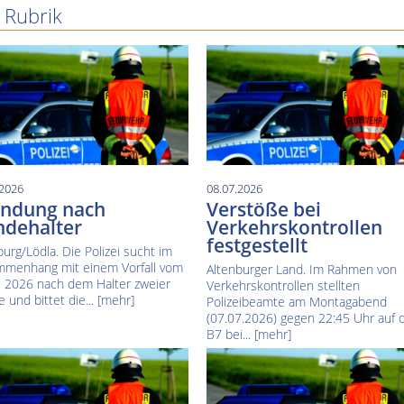
 Rubrik
.2026
08.07.2026
ndung nach
Verstöße bei
dehalter
Verkehrskontrollen
festgestellt
burg/Lödla. Die Polizei sucht im
menhang mit einem Vorfall vom
Altenburger Land. Im Rahmen von
ni 2026 nach dem Halter zweier
Verkehrskontrollen stellten
 und bittet die...
[mehr]
Polizeibeamte am Montagabend
(07.07.2026) gegen 22:45 Uhr auf 
B7 bei...
[mehr]