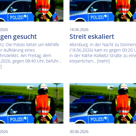
.2026
18.06.2026
gen gesucht
Streit eskaliert
z. Die Polizei bittet um Mithilfe
Altenburg. In der Nacht zu Donner
er Aufklärung eines
(18.06.2026) kam es gegen 00:20 
hrsdelikts. Am Freitag, dem
in der Käthe-Kollwitz-Straße zu ein
.2026, gegen 08:40 Uhr, befuhr...
körperlichen...
[mehr]
]
.2026
30.06.2026