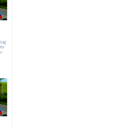
stag
Uhr
er