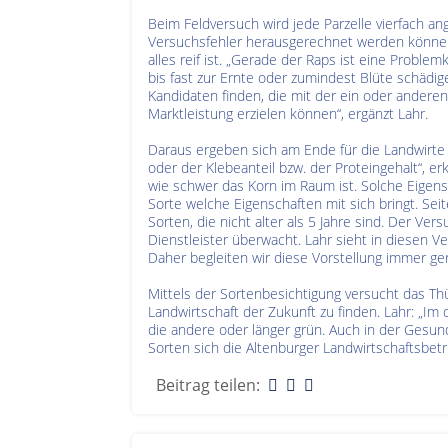
Beim Feldversuch wird jede Parzelle vierfach ange
Versuchsfehler herausgerechnet werden können.
alles reif ist. „Gerade der Raps ist eine Probl
bis fast zur Ernte oder zumindest Blüte schädig
Kandidaten finden, die mit der ein oder ander
Marktleistung erzielen können“, ergänzt Lahr.
Daraus ergeben sich am Ende für die Landwirte s
oder der Klebeanteil bzw. der Proteingehalt“, e
wie schwer das Korn im Raum ist. Solche Eigens
Sorte welche Eigenschaften mit sich bringt. S
Sorten, die nicht alter als 5 Jahre sind. Der V
Dienstleister überwacht. Lahr sieht in diesen
Daher begleiten wir diese Vorstellung immer ger
Mittels der Sortenbesichtigung versucht das Th
Landwirtschaft der Zukunft zu finden. Lahr: „Im
die andere oder länger grün. Auch in der Gesund
Sorten sich die Altenburger Landwirtschaftsbe
Beitrag teilen: