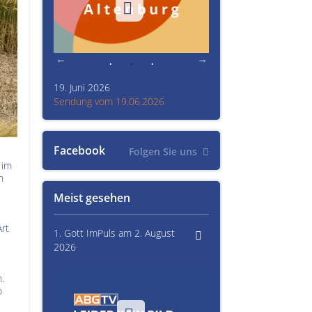
19. Juni 2026
Kultur im Altenburger L
26
Sendung vom 19.06.2026
Sendung vom 15.06.20
Facebook
Folgen Sie uns
 im
n
Meist gesehen
rt
1. Gott ImPuls am 2. August
2026
.
o