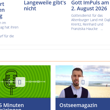
Langeweile gibt's
Gott ImPuls am
rt
nicht
2. August 2026
en
g
Gottesdienst für das
Altenburger Land mit Daj
n im
Krentz, Reinhard und
ag hat ihren
Franziska Haucke ...
f für die
5 Minuten
Ostseemagazin