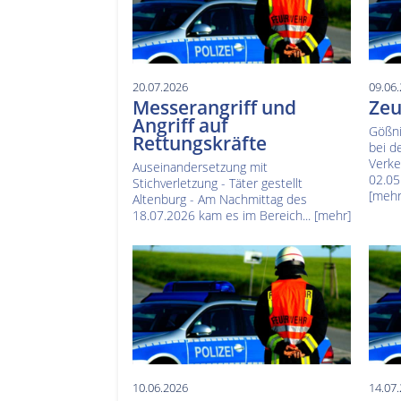
20.07.2026
09.06
Messerangriff und
Zeu
Angriff auf
Gößnit
Rettungskräfte
bei d
Verke
Auseinandersetzung mit
02.05
Stichverletzung - Täter gestellt
[mehr
Altenburg - Am Nachmittag des
18.07.2026 kam es im Bereich...
[mehr]
10.06.2026
14.07