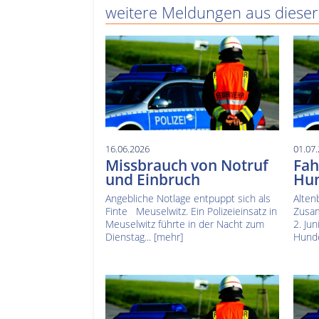
weitere Meldungen aus dieser
16.06.2026
01.07
Missbrauch von Notruf
Fah
und Einbruch
Hun
Angebliche Notlage entpuppt sich als
Alten
Finte Meuselwitz. Ein Polizeieinsatz in
Zusam
Meuselwitz führte in der Nacht zum
2. Ju
Dienstag...
[mehr]
Hunde