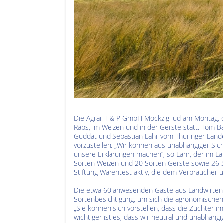
Die Agrar T & P GmbH Mockzig lud am Montag, de
Raps, im Weizen und in der Gerste statt. Tom Ba
Guddat und Sebastian Lahr vom Thüringer Land
vorzustellen. „Wir können aus unabhängiger Sich
unsere Erklärungen machen“, so Lahr, der im La
Sorten Weizen und 20 Sorten Gerste sowie 26 So
Stiftung Warentest aktiv, die dem Verbraucher un
Die etwa 60 anwesenden Gäste aus Landwirten,
Sortenbesichtigung, um sich die agronomische
„Sie können sich vorstellen, dass die Züchter i
wichtiger ist es, dass wir neutral und unabhängig