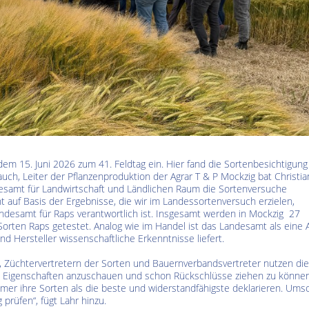
Kultur im Altenburger Land
Thüringen.TV
Sendung vom 15.06.2026
Sendung vom 19.06.20
m 15. Juni 2026 zum 41. Feldtag ein. Hier fand die Sortenbesichtigung
uch, Leiter der Pflanzenproduktion der Agrar T & P Mockzig bat Christia
esamt für Landwirtschaft und Ländlichen Raum die Sortenversuche
t auf Basis der Ergebnisse, die wir im Landessortenversuch erzielen,
ndesamt für Raps verantwortlich ist. Insgesamt werden in Mockzig 27
rten Raps getestet. Analog wie im Handel ist das Landesamt als eine A
d Hersteller wissenschaftliche Erkenntnisse liefert.
 Züchtervertretern der Sorten und Bauernverbandsvertreter nutzen die
n Eigenschaften anzuschauen und schon Rückschlüsse ziehen zu können
mmer ihre Sorten als die beste und widerstandfähigste deklarieren. Ums
 prüfen“, fügt Lahr hinzu.