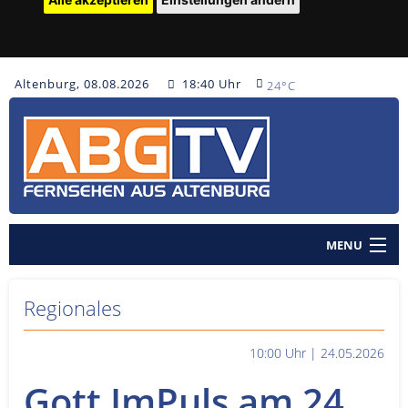
Altenburg, 08.08.2026
18:40 Uhr
24°C
MENU
Home
Regionales
Nachrichten
10:00 Uhr | 24.05.2026
Polizeinachrichten
Gott ImPuls am 24.
Sendungen