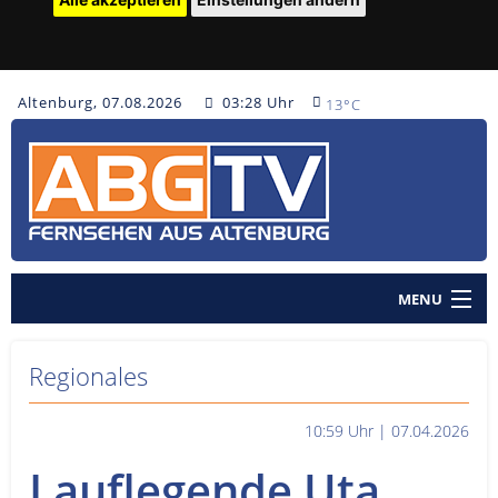
Altenburg, 07.08.2026
03:28 Uhr
13°C
MENU
Home
Regionales
Nachrichten
10:59 Uhr | 07.04.2026
Polizeinachrichten
Lauflegende Uta
Sendungen