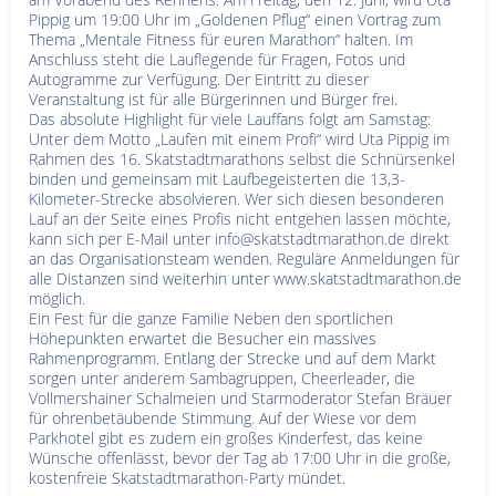
Pippig um 19:00 Uhr im „Goldenen Pflug“ einen Vortrag zum
Thema „Mentale Fitness für euren Marathon“ halten. Im
Anschluss steht die Lauflegende für Fragen, Fotos und
Autogramme zur Verfügung. Der Eintritt zu dieser
Veranstaltung ist für alle Bürgerinnen und Bürger frei.
Das absolute Highlight für viele Lauffans folgt am Samstag:
Unter dem Motto „Laufen mit einem Profi“ wird Uta Pippig im
Rahmen des 16. Skatstadtmarathons selbst die Schnürsenkel
binden und gemeinsam mit Laufbegeisterten die 13,3-
Kilometer-Strecke absolvieren. Wer sich diesen besonderen
Lauf an der Seite eines Profis nicht entgehen lassen möchte,
kann sich per E-Mail unter info@skatstadtmarathon.de direkt
an das Organisationsteam wenden. Reguläre Anmeldungen für
alle Distanzen sind weiterhin unter www.skatstadtmarathon.de
möglich.
Ein Fest für die ganze Familie Neben den sportlichen
Höhepunkten erwartet die Besucher ein massives
Rahmenprogramm. Entlang der Strecke und auf dem Markt
sorgen unter anderem Sambagruppen, Cheerleader, die
Vollmershainer Schalmeien und Starmoderator Stefan Bräuer
für ohrenbetäubende Stimmung. Auf der Wiese vor dem
Parkhotel gibt es zudem ein großes Kinderfest, das keine
Wünsche offenlässt, bevor der Tag ab 17:00 Uhr in die große,
kostenfreie Skatstadtmarathon-Party mündet.