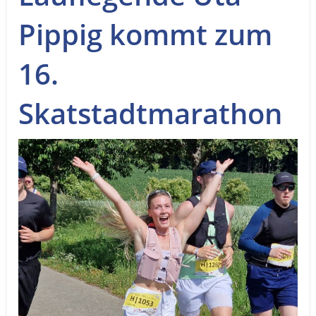
Service
Pippig kommt zum
Sender
16.
Werbung
Skatstadtmarathon