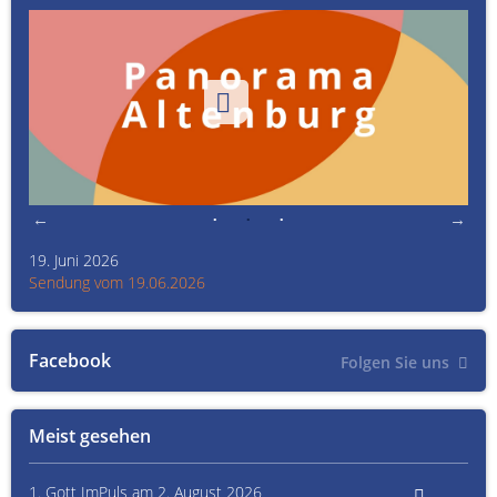
19. Juni 2026
Kult
Sendung vom 19.06.2026
Sen
Facebook
Folgen Sie uns
Meist gesehen
1. Gott ImPuls am 2. August 2026