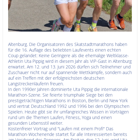
Altenburg. Die Organisatoren des Skatstadtmarathons haben
für die 16. Auflage des beliebten Laufevents einen echten
Coup gelandet: Keine Geringere als die ehemalige Weltklasse-
Athletin Uta Pippig wird in diesem Jahr als VIP-Gast in Altenburg
erwartet. Am 12. und 13. Juni 2026 dürfen sich Teilnehmer und
Zuschauer nicht nur auf spannende Wettkämpfe, sondern auch
auf ein Treffen mit der erfolgreichsten deutschen
Langstreckenläuferin freuen.
In den 1990er Jahren dominierte Uta Pippig die internationale
Marathon-Szene. Sie feierte triumphale Siege bei den
prestigeträchtigen Marathons in Boston, Berlin und New York
und vertrat Deutschland 1992 und 1996 bei den Olympischen
Spielen. Heute gibt sie ihr umfangreiches Wissen in Vorträgen
rund um die Themen Laufen, Fitness, Yoga und einen
gesunden Lebensstil weiter.
Kostenfreier Vortrag und "Laufen mit einem Profi" Das
Marathon-Wochenende startet für alle Interessierten bereits
am Vorabend des Rennens. Am Freitag, den 12. Juni, wird Uta