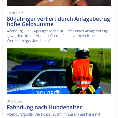
18.06.2026
80-Jähriger verliert durch Anlagebetrug
hohe Geldsumme
Altenburg. Ein 80-jähriger Mann ist Opfer eines Anlagebetrugs
geworden. Im Internet stieß er auf eine vermeintliche
Werbeanzeige, die...
[mehr]
01.07.2026
Fahndung nach Hundehalter
Altenburg/Lödla. Die Polizei sucht im Zusammenhang mit