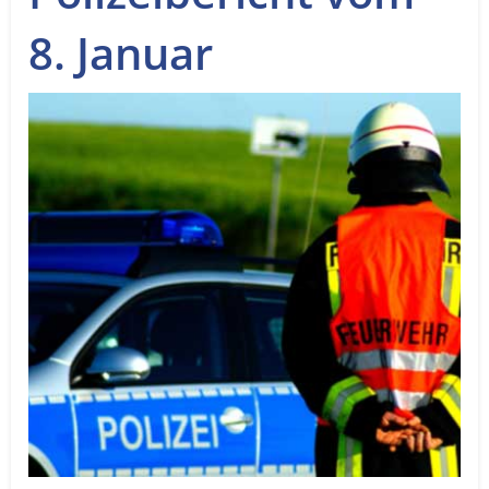
Service
8. Januar
Sender
Werbung