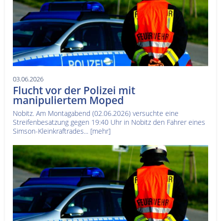
03.06.2026
Flucht vor der Polizei mit
manipuliertem Moped
Nobitz. Am Montagabend (02.06.2026) versuchte eine
Streifenbesatzung gegen 19:40 Uhr in Nobitz den Fahrer eines
Simson-Kleinkraftrades...
[mehr]