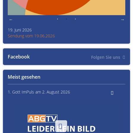
19. Juni 2026
Kult
Sendung vom 19.06.2026
Sen
Facebook
Folgen Sie uns
Meist gesehen
1. Gott ImPuls am 2. August 2026