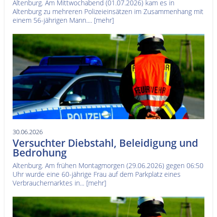
Altenburg. Am Mittwochabend (01.07.2026) kam es in
Altenburg zu mehreren Polizeieinsätzen im Zusammenhang mit
einem 56-jährigen Mann....
[mehr]
30.06.2026
Versuchter Diebstahl, Beleidigung und
Bedrohung
Altenburg. Am frühen Montagmorgen (29.06.2026) gegen 06:50
Uhr wurde eine 60-jährige Frau auf dem Parkplatz eines
Verbrauchernarktes in...
[mehr]