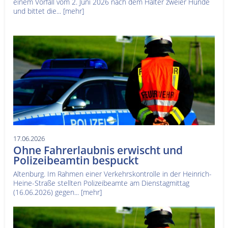
einem Vorfall vom 2. Juni 2026 nach dem Halter zweier Hunde
und bittet die...
[mehr]
17.06.2026
Ohne Fahrerlaubnis erwischt und
Polizeibeamtin bespuckt
Altenburg. Im Rahmen einer Verkehrskontrolle in der Heinrich-
Heine-Straße stellten Polizeibeamte am Dienstagmittag
(16.06.2026) gegen...
[mehr]