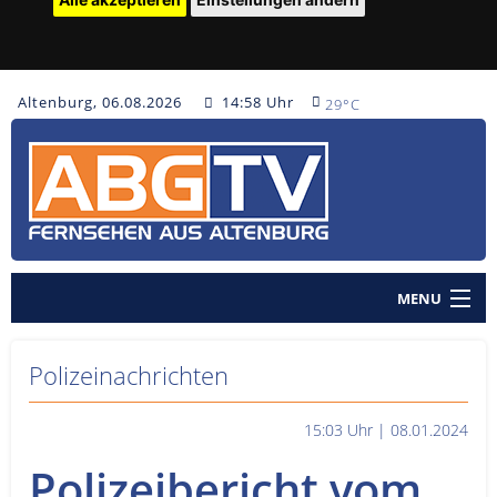
Altenburg, 06.08.2026
14:58 Uhr
29°C
MENU
Home
Polizeinachrichten
Nachrichten
15:03 Uhr | 08.01.2024
Polizeinachrichten
Polizeibericht vom
Sendungen