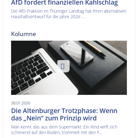
AfD fordert finanziellen Kahlschlag
Die AfD-Fraktion im Thüringer Landtag hat ihren alternativen
Haushaltsentwurf für die Jahre 2026 ...
Kolumne
30.01.2026
Die Altenburger Trotzphase: Wenn
das „Nein“ zum Prinzip wird
Man kennt das aus dem Supermarkt: Ein Kind wirft sich
schreiend auf den Boden, trommelt mit den F...