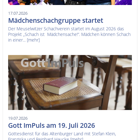
17.07.2026
Mädchenschachgruppe startet
Der Meuselwitzer Schachverein startet im August 2026 das
Projekt „Schach ist Mädchensache!“. Mädchen können Schach
in einer...
[mehr]
19.07.2026
Gott ImPuls am 19. Juli 2026
Gottesdienst für das Altenburger Land mit Stefan Klein,
Franziska und Reinhard Haucke
[mehr]