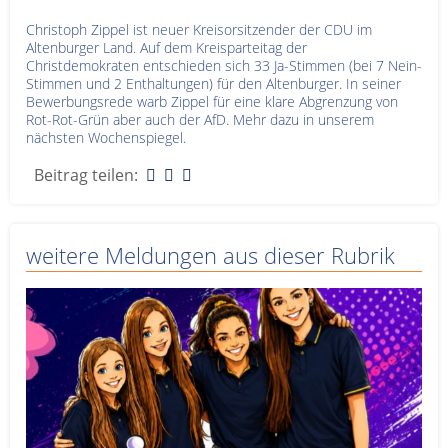
Christoph Zippel ist neuer Kreisorsitzender der CDU im
Altenburger Land. Auf dem Kreisparteitag der
Christdemokraten entschieden sich 33 Ja-Stimmen (bei 7 Nein-
Stimmen und 2 Enthaltungen) für den Altenburger. In seiner
Bewerbungsrede warb Zippel für eine klare Abgrenzung von
Rot-Rot-Grün aber auch der AfD. Mehr dazu in unserem
nächsten Wochenspiegel.
Beitrag teilen:
weitere Meldungen aus dieser Rubrik