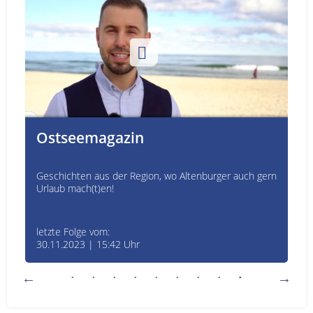
Ostseemagazin
Geschichten aus der Region, wo Altenburger auch gern
Urlaub mach(t)en!
letzte Folge vom:
30.11.2023 | 15:42 Uhr