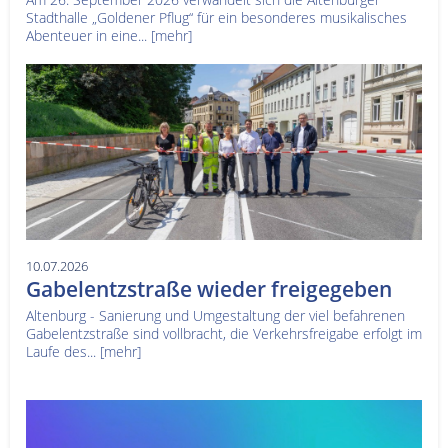
Stadthalle „Goldener Pflug“ für ein besonderes musikalisches
Abenteuer in eine...
[mehr]
10.07.2026
Gabelentzstraße wieder freigegeben
Altenburg - Sanierung und Umgestaltung der viel befahrenen
Gabelentzstraße sind vollbracht, die Verkehrsfreigabe erfolgt im
Laufe des...
[mehr]