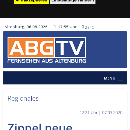
Altenburg, 06.08.2026
17:55 Uhr
28°C
MENU
Home
Regionales
Nachrichten
12:21 Uhr | 07.03.2020
Polizeinachrichten
Zippel neue
Sendungen