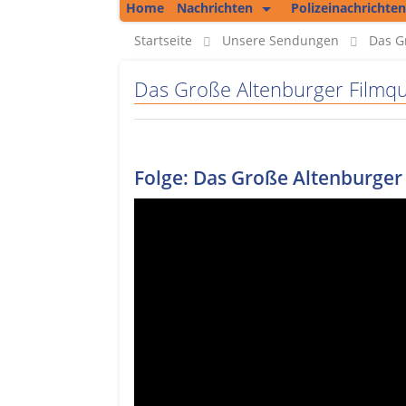
Home
Nachrichten
Polizeinachrichten
Kolumne
Startseite
Unsere Sendungen
Das G
Regionales
Das Große Altenburger Filmqu
Unsere Podcasts
Bericht aus Erfurt
Folge: Das Große Altenburger