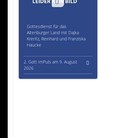
Gottesdienst für das
Altenburger Land mit Dajka
Krentz, Reinhard und Franziska
Haucke
2. Gott ImPuls am 9. August
2026