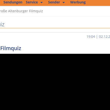
Sendungen
Service
Sender
Werbung
Kopierservice
Empfang
roße Altenburger Filmquiz
Studio 2
Jobs und mehr
iz
Fitness Tipp
Unser Team
Filmproduktion
19:04 | 02.12.
Private Kleinanzeigen
 Filmquiz
Kultur im Altenburger Land
Thüringen.TV