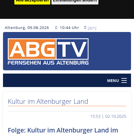
Altenburg, 09.08.2026
10:44 Uhr
26°C
MENU
Home
Kultur im Altenburger Land
Nachrichten
15:53 | 02.10.2025
Polizeinachrichten
Folge: Kultur im Altenburger Land im
Sendungen