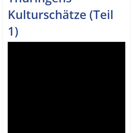
Service
Kulturschätze (Teil
Sender
1)
Werbung