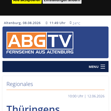
Altenburg, 08.08.2026
11:49 Uhr
24°C
MENU
Home
Regionales
Nachrichten
10:00 Uhr | 12.06.2026
Polizeinachrichten
Thüringens
Sendungen