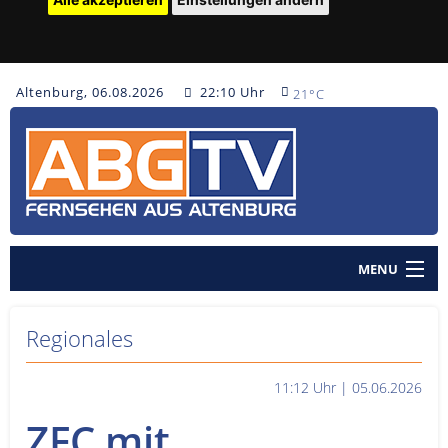
Altenburg, 06.08.2026
22:10 Uhr
21°C
MENU
Home
Regionales
Nachrichten
11:12 Uhr | 05.06.2026
Polizeinachrichten
ZFC mit
Sendungen