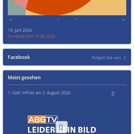
19. Juni 2026
Kult
Sendung vom 19.06.2026
Sen
Facebook
Folgen Sie uns
Meist gesehen
1. Gott ImPuls am 2. August 2026