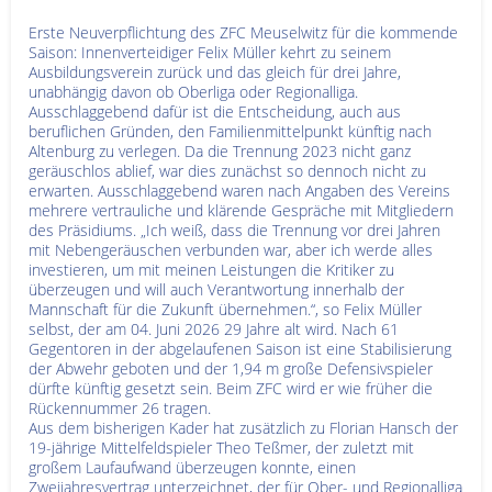
Erste Neuverpflichtung des ZFC Meuselwitz für die kommende
Saison: Innenverteidiger Felix Müller kehrt zu seinem
Ausbildungsverein zurück und das gleich für drei Jahre,
unabhängig davon ob Oberliga oder Regionalliga.
Ausschlaggebend dafür ist die Entscheidung, auch aus
beruflichen Gründen, den Familienmittelpunkt künftig nach
Altenburg zu verlegen. Da die Trennung 2023 nicht ganz
geräuschlos ablief, war dies zunächst so dennoch nicht zu
erwarten. Ausschlaggebend waren nach Angaben des Vereins
mehrere vertrauliche und klärende Gespräche mit Mitgliedern
des Präsidiums. „Ich weiß, dass die Trennung vor drei Jahren
mit Nebengeräuschen verbunden war, aber ich werde alles
investieren, um mit meinen Leistungen die Kritiker zu
überzeugen und will auch Verantwortung innerhalb der
Mannschaft für die Zukunft übernehmen.“, so Felix Müller
selbst, der am 04. Juni 2026 29 Jahre alt wird. Nach 61
Gegentoren in der abgelaufenen Saison ist eine Stabilisierung
der Abwehr geboten und der 1,94 m große Defensivspieler
dürfte künftig gesetzt sein. Beim ZFC wird er wie früher die
Rückennummer 26 tragen.
Aus dem bisherigen Kader hat zusätzlich zu Florian Hansch der
19-jährige Mittelfeldspieler Theo Teßmer, der zuletzt mit
großem Laufaufwand überzeugen konnte, einen
Zweijahresvertrag unterzeichnet, der für Ober- und Regionalliga