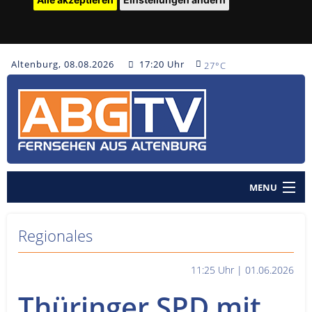
Altenburg, 08.08.2026
17:20 Uhr
27°C
MENU
Home
Regionales
Nachrichten
11:25 Uhr | 01.06.2026
Polizeinachrichten
Thüringer SPD mit
Sendungen