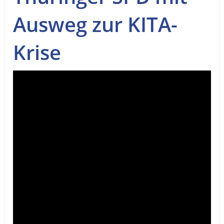
Service
Ausweg zur KITA-
Sender
Krise
Werbung