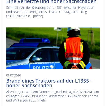
Eine Verletzte und hoher Sachschaden
Schmölln. An der Kreuzung der L 1361 zwischen Heyersdorf
und Brandrübel ereignete sich am Dienstagnachmittag
(23.06.2026) ein...
[mehr]
03.07.2026
Brand eines Traktors auf der L1355 -
hoher Sachschaden
Altenburger Land. Am Donnerstagnachmittag (02.07.2026) kam
es gegen 17:45 Uhr auf der Landstraße 1355 zwischen Lehma
und Wintersdorf zu...
[mehr]