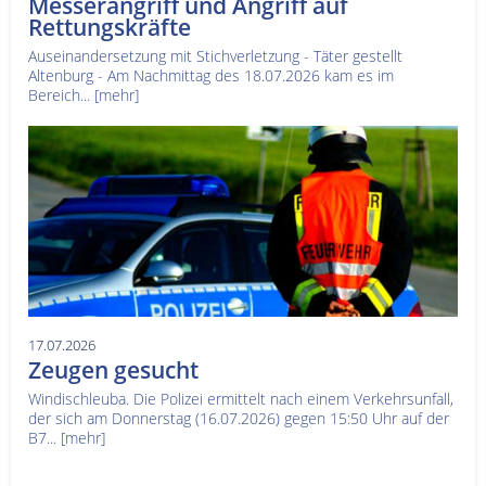
Messerangriff und Angriff auf
Rettungskräfte
Auseinandersetzung mit Stichverletzung - Täter gestellt
Altenburg - Am Nachmittag des 18.07.2026 kam es im
Bereich...
[mehr]
17.07.2026
Zeugen gesucht
Windischleuba. Die Polizei ermittelt nach einem Verkehrsunfall,
der sich am Donnerstag (16.07.2026) gegen 15:50 Uhr auf der
B7...
[mehr]