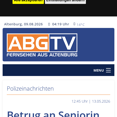
Altenburg, 09.08.2026
04:19 Uhr
14°C
MENU
Home
Polizeinachrichten
Nachrichten
12:45 Uhr | 13.05.2026
Polizeinachrichten
Betrug an Seniorin
Sendungen