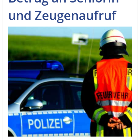
Service
und Zeugenaufruf
Sender
Werbung