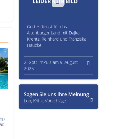
Gottesdienst für das
Altenburger Land mit Dajka
Krentz, Reinhard und Franziska
Haucke
2. Gott ImPuls am 9. August
2026
Sagen Sie uns Ihre Meinung
Lob, Kritik, Vorschläge
app
bad