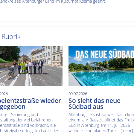
Landkreises Altenburger Land im Kulturhof Kosma geehrt.
 Rubrik
.2026
09.07.2026
elentzstraße wieder
So sieht das neue
igegeben
Südbad aus
burg - Sanierung und
Altenburg - Es ist so weit Nach kn
taltung der viel befahrenen
einem Jahr Bauzeit öffnet das Frei
entzstraße sind vollbracht, die
Süd in Altenburg am 11. Juli 2026
hrsfreigabe erfolgt im Laufe des...
wieder seine blauen Tore!...
[mehr]