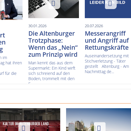
30.01.2026
20.07.2026
Die Altenburger
Messerangriff
rt
Trotzphase:
und Angriff auf
en
Wenn das „Nein“
Rettungskräfte
g
zum Prinzip wird
Auseinandersetzung mit
n im
Stichverletzung - Täter
ag hat ihren
Man kennt das aus dem
gestellt Altenburg - Am
Supermarkt: Ein Kind wirft
Nachmittag de...
f für die
sich schreiend auf den
Boden, trommelt mit den
F...