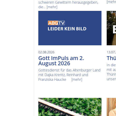
[mehr
schweren Gewittern herausgegeben,
die...
[mehr]
02.08.2026
13.07
Gott ImPuls am 2.
Thü
August 2026
In di
mit a
Gottesdienst für das Altenburger Land
Thüri
mit Dajka Krentz, Reinhard und
unser
Franziska Haucke
[mehr]