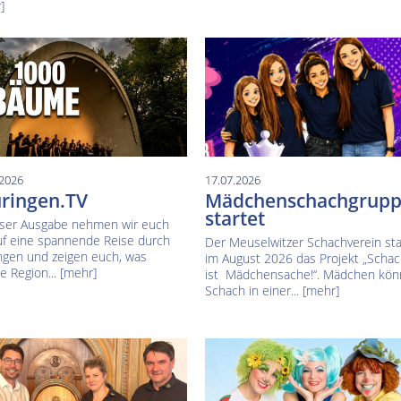
]
.2026
17.07.2026
ringen.TV
Mädchenschachgrup
startet
eser Ausgabe nehmen wir euch
uf eine spannende Reise durch
Der Meuselwitzer Schachverein sta
ngen und zeigen euch, was
im August 2026 das Projekt „Scha
e Region...
[mehr]
ist Mädchensache!“. Mädchen kö
Schach in einer...
[mehr]