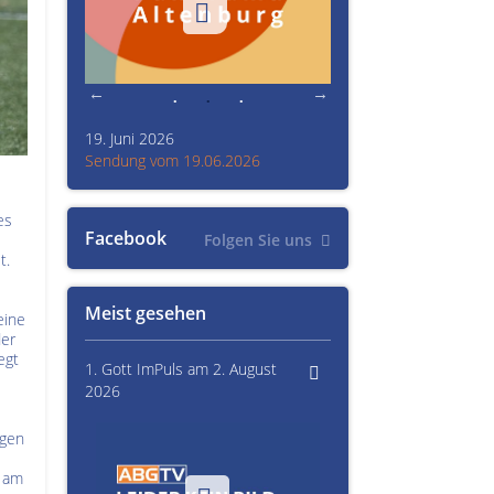
19. Juni 2026
Kultur im Altenburger L
26
Sendung vom 19.06.2026
Sendung vom 15.06.20
es
Facebook
Folgen Sie uns
t.
Meist gesehen
eine
der
egt
1. Gott ImPuls am 2. August
2026
ngen
n am