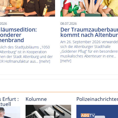
.2026
08.07.2026
iläumsedition:
Der Traumzauberba
onderer
kommt nach Altenbu
nenbrand
Am 26. September 2026 verwandel
sich die Altenburger Stadthalle
slich des Stadtjubiläums „1050
„Goldener Pflug“ für ein besondere
 Altenburg“ ist in Kooperation
musikalisches Abenteuer in eine...
hen der Stadt Altenburg und der
[mehr]
ER Hofmanufaktur aus...
[mehr]
 Erfurt :
Kolumne
Polizeinachrichte
tuell