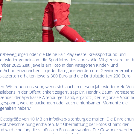
Kultur im Altenburger Land
Thüringen.TV
Sendung vom 15.06.2026
Sendung vom 19.06.20
Tanzbewegungen oder die kleine Fair-Play-Geste: Kreissportbund und
 wieder gemeinsam die Sportfotos des Jahres. Alle Mitgliedsvereine d
ber 2025 Zeit, jeweils ein Foto in den Kategorien Kinder- und
Action einzureichen. In jeder Kategorie werden drei Gewinner ermittel
platzierten erhalten jeweils 300 Euro und die Drittplatzierten 200 Euro.
en. Wir freuen uns sehr, wenn sich auch in diesem Jahr wieder viele Ver
slebens in der Öffentlichkeit zeigen“, sagt Dr. Hendrik Baum, Vorsitzen
nder der Sparkasse Altenburger Land, ergänzt: „Der regionale Sport li
r gespannt, welche packenden oder auch einfühlsamen Momente die
gehalten haben.“
 Dateigröße von 10 MB an info@ksb-altenburg.de mailen. Die Einreichu
 Motivbeschreibung enthalten. Mit Übermittlung der Fotos stimmt der
end wird eine Jury die schönsten Fotos auswählen. Die Gewinner werde