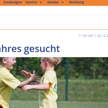
Sendungen
Service
Sender
Werbung
Kopierservice
Empfang
Studio 2
Jobs und mehr
Fitness Tipp
Unser Team
Filmproduktion
11:34 Uhr | 02.12.
Private Kleinanzeigen
ahres gesucht
Kultur im Altenburger Land
Thüringen.TV