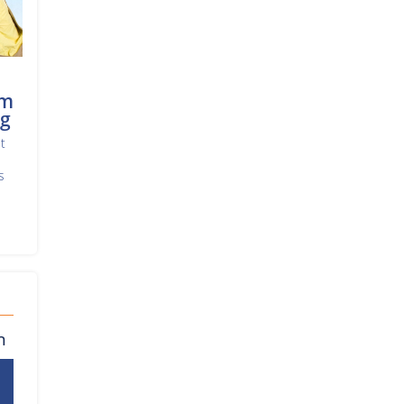
um
rg
t
s
n