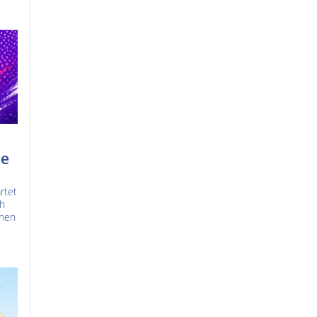
pe
rtet
ch
nnen