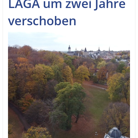
LAGA um zwei Jahre
Service
verschoben
Sender
Werbung