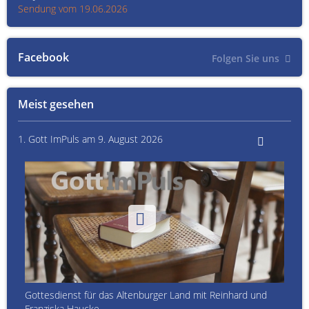
Sendung vom 19.06.2026
Sen
Facebook
Folgen Sie uns
Meist gesehen
1. Gott ImPuls am 9. August 2026
Gottesdienst für das Altenburger Land mit Reinhard und
Franziska Haucke