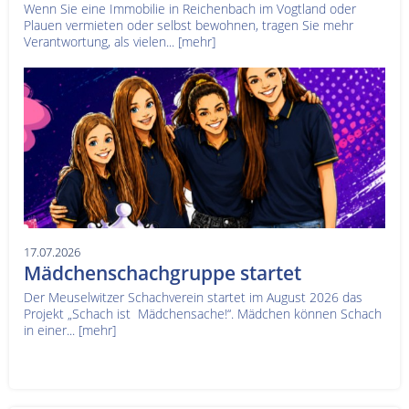
Wenn Sie eine Immobilie in Reichenbach im Vogtland oder
Plauen vermieten oder selbst bewohnen, tragen Sie mehr
Verantwortung, als vielen...
[mehr]
17.07.2026
Mädchenschachgruppe startet
Der Meuselwitzer Schachverein startet im August 2026 das
Projekt „Schach ist Mädchensache!“. Mädchen können Schach
in einer...
[mehr]