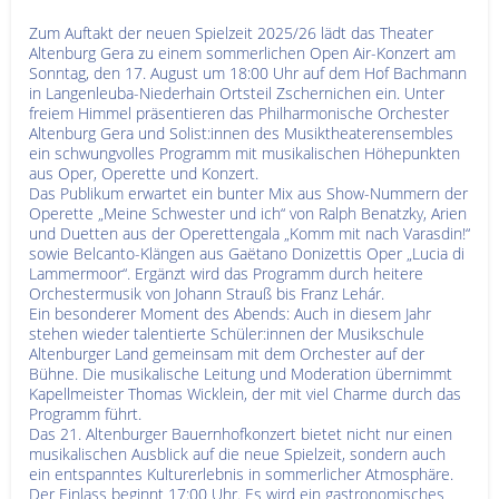
Zum Auftakt der neuen Spielzeit 2025/26 lädt das Theater
Altenburg Gera zu einem sommerlichen Open Air-Konzert am
Sonntag, den 17. August um 18:00 Uhr auf dem Hof Bachmann
in Langenleuba-Niederhain Ortsteil Zschernichen ein. Unter
freiem Himmel präsentieren das Philharmonische Orchester
Altenburg Gera und Solist:innen des Musiktheaterensembles
ein schwungvolles Programm mit musikalischen Höhepunkten
aus Oper, Operette und Konzert.
Das Publikum erwartet ein bunter Mix aus Show-Nummern der
Operette „Meine Schwester und ich“ von Ralph Benatzky, Arien
und Duetten aus der Operettengala „Komm mit nach Varasdin!“
sowie Belcanto-Klängen aus Gaëtano Donizettis Oper „Lucia di
Lammermoor“. Ergänzt wird das Programm durch heitere
Orchestermusik von Johann Strauß bis Franz Lehár.
Ein besonderer Moment des Abends: Auch in diesem Jahr
stehen wieder talentierte Schüler:innen der Musikschule
Altenburger Land gemeinsam mit dem Orchester auf der
Bühne. Die musikalische Leitung und Moderation übernimmt
Kapellmeister Thomas Wicklein, der mit viel Charme durch das
Programm führt.
Das 21. Altenburger Bauernhofkonzert bietet nicht nur einen
musikalischen Ausblick auf die neue Spielzeit, sondern auch
ein entspanntes Kulturerlebnis in sommerlicher Atmosphäre.
Der Einlass beginnt 17:00 Uhr. Es wird ein gastronomisches