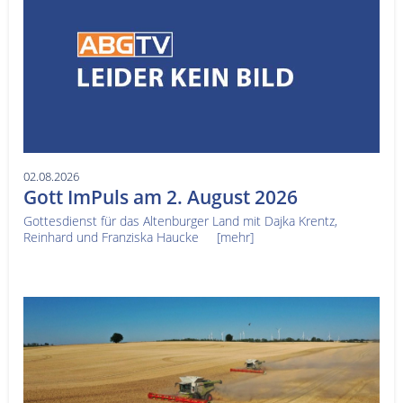
02.08.2026
Gott ImPuls am 2. August 2026
Gottesdienst für das Altenburger Land mit Dajka Krentz,
Reinhard und Franziska Haucke
[mehr]