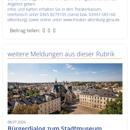
Angebot geben.
Infos und Karten erhalten Sie in den Theaterkassen,
telefonisch unter 0365 8279105 (Gera) bzw. 03447 585160
(Altenburg) sowie online unter www.theater-altenburg-gera.de.
Beitrag teilen:
weitere Meldungen aus dieser Rubrik
08.07.2026
Bürgerdialog zum Stadtmuseum