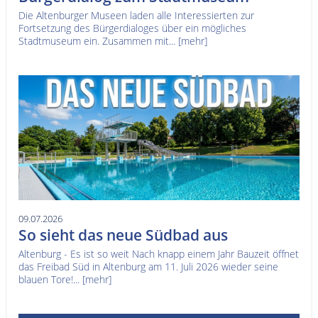
Die Altenburger Museen laden alle Interessierten zur
Fortsetzung des Bürgerdialoges über ein mögliches
Stadtmuseum ein. Zusammen mit...
[mehr]
09.07.2026
So sieht das neue Südbad aus
Altenburg - Es ist so weit Nach knapp einem Jahr Bauzeit öffnet
das Freibad Süd in Altenburg am 11. Juli 2026 wieder seine
blauen Tore!...
[mehr]