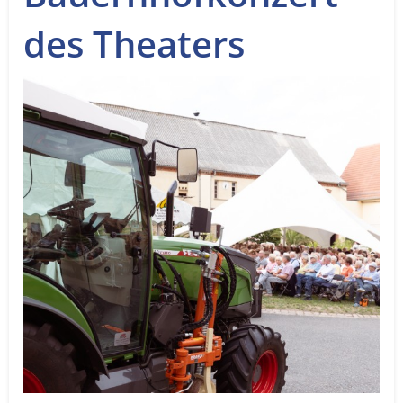
Service
des Theaters
Sender
Werbung