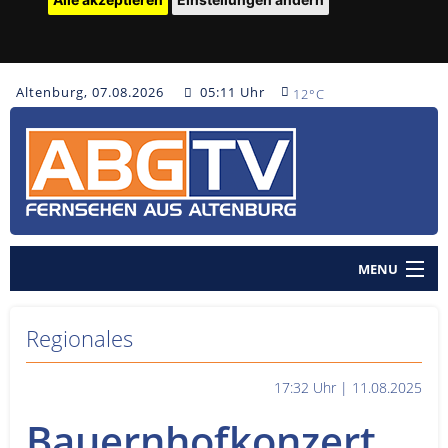
Altenburg, 07.08.2026
05:11 Uhr
12°C
MENU
Home
Regionales
Nachrichten
17:32 Uhr | 11.08.2025
Polizeinachrichten
Bauernhofkonzert
Sendungen