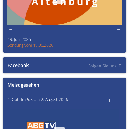
19. Juni 2026
Kult
Sendung vom 19.06.2026
Sen
Facebook
Folgen Sie uns
Meist gesehen
1. Gott ImPuls am 2. August 2026