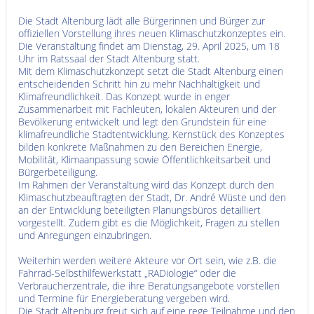
Die Stadt Altenburg lädt alle Bürgerinnen und Bürger zur
offiziellen Vorstellung ihres neuen Klimaschutzkonzeptes ein.
Die Veranstaltung findet am Dienstag, 29. April 2025, um 18
Uhr im Ratssaal der Stadt Altenburg statt.
Mit dem Klimaschutzkonzept setzt die Stadt Altenburg einen
entscheidenden Schritt hin zu mehr Nachhaltigkeit und
Klimafreundlichkeit. Das Konzept wurde in enger
Zusammenarbeit mit Fachleuten, lokalen Akteuren und der
Bevölkerung entwickelt und legt den Grundstein für eine
klimafreundliche Stadtentwicklung. Kernstück des Konzeptes
bilden konkrete Maßnahmen zu den Bereichen Energie,
Mobilität, Klimaanpassung sowie Öffentlichkeitsarbeit und
Bürgerbeteiligung.
Im Rahmen der Veranstaltung wird das Konzept durch den
Klimaschutzbeauftragten der Stadt, Dr. André Wüste und den
an der Entwicklung beteiligten Planungsbüros detailliert
vorgestellt. Zudem gibt es die Möglichkeit, Fragen zu stellen
und Anregungen einzubringen.
Weiterhin werden weitere Akteure vor Ort sein, wie z.B. die
Fahrrad-Selbsthilfewerkstatt „RADiologie“ oder die
Verbraucherzentrale, die ihre Beratungsangebote vorstellen
und Termine für Energieberatung vergeben wird.
Die Stadt Altenburg freut sich auf eine rege Teilnahme und den