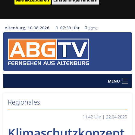
Altenburg, 10.08.2026
07:30 Uhr
20°C
MENU
Home
Regionales
Nachrichten
11:42 Uhr | 22.04.2025
Polizeinachrichten
Klimaschutzkonzept
Sendungen