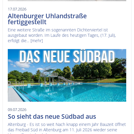
17.07.2026
Altenburger Uhlandstraße
fertiggestellt
Eine weitere Straße im sogenannten Dichterviertel ist
ausgebaut worden. Im Laufe des heutigen Tages, (17. Juli),
erfolgt die...
[mehr]
09.07.2026
So sieht das neue Südbad aus
Altenburg - Es ist so weit Nach knapp einem Jahr Bauzeit öffnet
das Freibad Süd in Altenburg am 11. Juli 2026 wieder seine