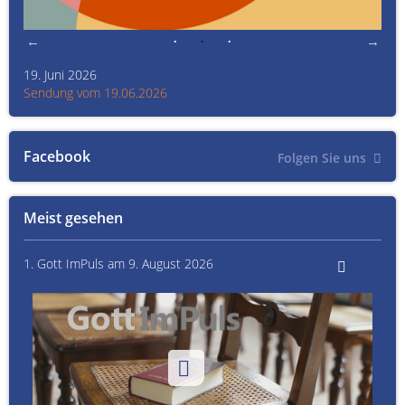
19. Juni 2026
Kult
Sendung vom 19.06.2026
Sen
Facebook
Folgen Sie uns
Meist gesehen
1. Gott ImPuls am 9. August 2026