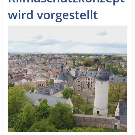
Service
wird vorgestellt
Sender
Werbung