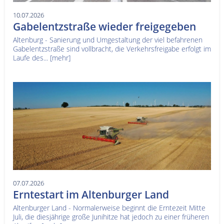
10.07.2026
Gabelentzstraße wieder freigegeben
Altenburg - Sanierung und Umgestaltung der viel befahrenen
Gabelentzstraße sind vollbracht, die Verkehrsfreigabe erfolgt im
Laufe des...
[mehr]
07.07.2026
Erntestart im Altenburger Land
Altenburger Land - Normalerweise beginnt die Erntezeit Mitte
Juli, die diesjährige große Junihitze hat jedoch zu einer früheren