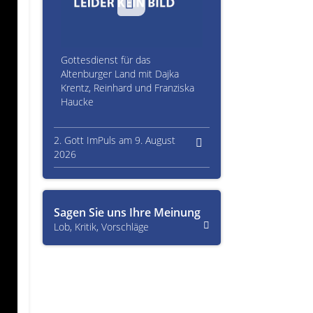
Gottesdienst für das
Altenburger Land mit Dajka
Krentz, Reinhard und Franziska
Haucke
2. Gott ImPuls am 9. August
2026
Sagen Sie uns Ihre Meinung
Lob, Kritik, Vorschläge