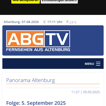
Altenburg, 07.08.2026
17:11 Uhr
23°C
MENU
Home
Panorama Altenburg
Nachrichten
11:27 | 05.09.2025
Polizeinachrichten
Folge: 5. September 2025
Sendungen