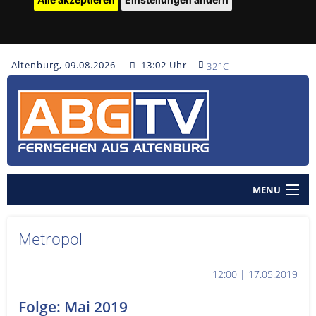
Altenburg, 09.08.2026
13:02 Uhr
32°C
MENU
Home
Metropol
Nachrichten
12:00 | 17.05.2019
Polizeinachrichten
Folge: Mai 2019
Sendungen