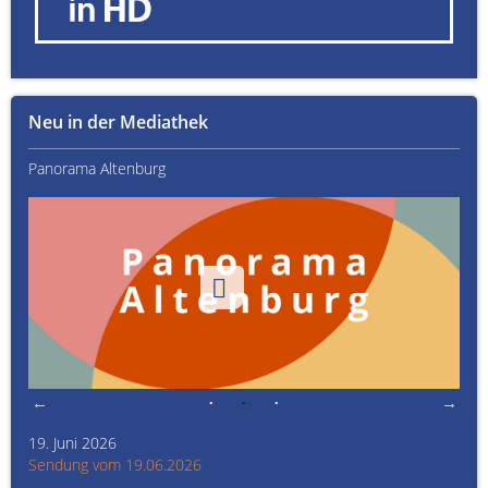
Neu in der Mediathek
Panorama Altenburg
Kult
19. Juni 2026
Kult
Sendung vom 19.06.2026
Sen