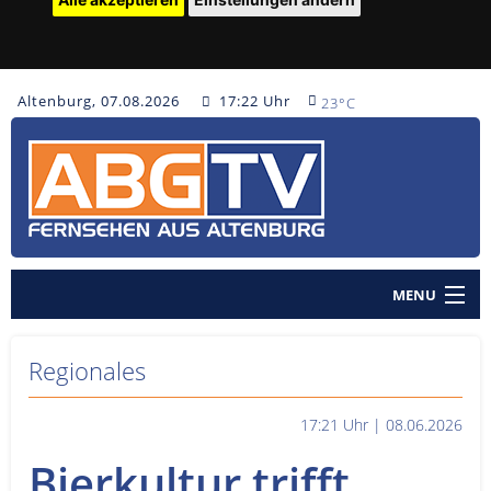
Altenburg, 07.08.2026
17:22 Uhr
23°C
MENU
Home
Regionales
Nachrichten
17:21 Uhr | 08.06.2026
Polizeinachrichten
Bierkultur trifft
Sendungen