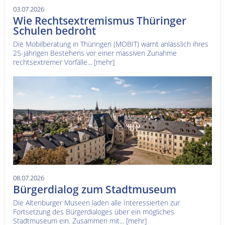
03.07.2026
Wie Rechtsextremismus Thüringer
Schulen bedroht
Die Mobilberatung in Thüringen (MOBIT) warnt anlässlich ihres
25-jährigen Bestehens vor einer massiven Zunahme
rechtsextremer Vorfälle...
[mehr]
08.07.2026
Bürgerdialog zum Stadtmuseum
Die Altenburger Museen laden alle Interessierten zur
Fortsetzung des Bürgerdialoges über ein mögliches
Stadtmuseum ein. Zusammen mit...
[mehr]