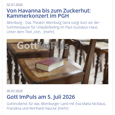
02.07.2026
Von Havanna bis zum Zuckerhut:
Kammerkonzert im PGH
Altenburg - Das Theater Altenburg Gera sorgt kurz vor der
Sommerpause für Urlaubsfeeling im Paul-Gustavus-Haus.
Unter dem Titel „Von...
[mehr]
05.07.2026
Gott ImPuls am 5. Juli 2026
Gottesdienst für das Altenburger Land mit Eva-Maria Nicklaus,
Franziksa und Reinhard Haucke
[mehr]