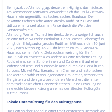
Beim Jazzklub Altenburg jagt derzeit ein Highlight das nächste.
Am kommenden Mittwoch verwandelt sich das Paul-Gustavus-
Haus in ein urgemütliches tschechisches Brauhaus. Der
bekannte tschechische Autor Jaroslav Rudiš ist zu Gast und
lädt zu einer unterhaltsamen Reise durch die Welt des
Gerstensafts ein.
Altenburg. Wer an Tschechien denkt, denkt unweigerlich auch
an eine tief verwurzelte Bierkultur. Genau dieses Lebensgefühl
bringt der Erfolgsautor Jaroslav Rudiš am Mittwoch, den 10. Juni
2026, nach Altenburg. Ab 20 Uhr liest er im Paul-Gustavus-
Haus aus seinem Werk „Gebrauchsanweisung für Bier“.
Das Publikum erwartet alles andere als eine trockene Lesung.
Rudiš nimmt seine Zuhörerinnen und Zuhörer mit auf eine
leidenschaftliche und humorvolle Reise durch die Bierkulturen
Europas. Mit viel Witz, literarischem Charme und historischen
Anekdoten erzählt er von legendären Brauereien, versteckten
Biergärten und den ganz besonderen Menschen, die hinter
dem traditionsreichen Handwerk stehen. Seine Erzählung ist
eine echte Liebeserklärung an eines der ältesten Kulturgüter
Mitteleuropas.
Lokale Unterstützung für den Kulturgenuss
Dass ein solcher Abend in einer traditionsreichen Bierstadt wie