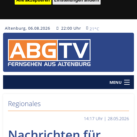
Altenburg, 06.08.2026
22:00 Uhr
21°C
MENU
Home
Regionales
Nachrichten
14:17 Uhr | 28.05.2026
Polizeinachrichten
Nachrichten für
Sendungen