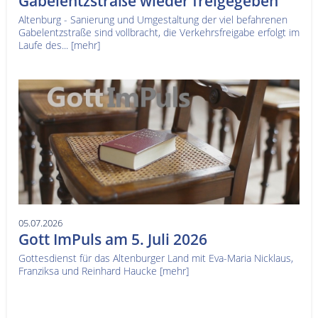
Gabelentzstraße wieder freigegeben
Altenburg - Sanierung und Umgestaltung der viel befahrenen
Gabelentzstraße sind vollbracht, die Verkehrsfreigabe erfolgt im
Laufe des...
[mehr]
05.07.2026
Gott ImPuls am 5. Juli 2026
Gottesdienst für das Altenburger Land mit Eva-Maria Nicklaus,
Franziksa und Reinhard Haucke
[mehr]