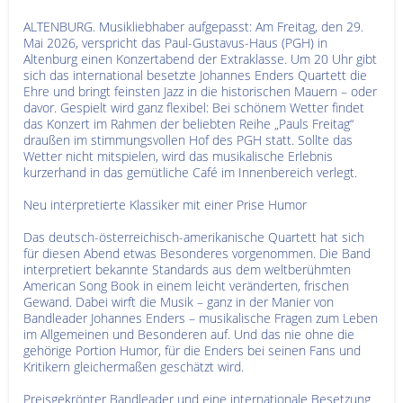
ALTENBURG. Musikliebhaber aufgepasst: Am Freitag, den 29.
Mai 2026, verspricht das Paul-Gustavus-Haus (PGH) in
Altenburg einen Konzertabend der Extraklasse. Um 20 Uhr gibt
sich das international besetzte Johannes Enders Quartett die
Ehre und bringt feinsten Jazz in die historischen Mauern – oder
davor. Gespielt wird ganz flexibel: Bei schönem Wetter findet
das Konzert im Rahmen der beliebten Reihe „Pauls Freitag“
draußen im stimmungsvollen Hof des PGH statt. Sollte das
Wetter nicht mitspielen, wird das musikalische Erlebnis
kurzerhand in das gemütliche Café im Innenbereich verlegt.
Neu interpretierte Klassiker mit einer Prise Humor
Das deutsch-österreichisch-amerikanische Quartett hat sich
für diesen Abend etwas Besonderes vorgenommen. Die Band
interpretiert bekannte Standards aus dem weltberühmten
American Song Book in einem leicht veränderten, frischen
Gewand. Dabei wirft die Musik – ganz in der Manier von
Bandleader Johannes Enders – musikalische Fragen zum Leben
im Allgemeinen und Besonderen auf. Und das nie ohne die
gehörige Portion Humor, für die Enders bei seinen Fans und
Kritikern gleichermaßen geschätzt wird.
Preisgekrönter Bandleader und eine internationale Besetzung