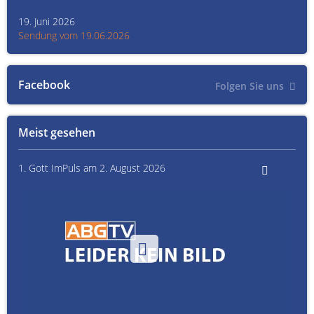
19. Juni 2026
Kult
Sendung vom 19.06.2026
Sen
Facebook
Folgen Sie uns
Meist gesehen
1. Gott ImPuls am 2. August 2026