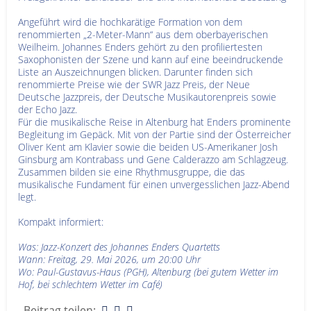
Angeführt wird die hochkarätige Formation von dem
renommierten „2-Meter-Mann“ aus dem oberbayerischen
Weilheim. Johannes Enders gehört zu den profiliertesten
Saxophonisten der Szene und kann auf eine beeindruckende
Liste an Auszeichnungen blicken. Darunter finden sich
renommierte Preise wie der SWR Jazz Preis, der Neue
Deutsche Jazzpreis, der Deutsche Musikautorenpreis sowie
der Echo Jazz.
Für die musikalische Reise in Altenburg hat Enders prominente
Begleitung im Gepäck. Mit von der Partie sind der Österreicher
Oliver Kent am Klavier sowie die beiden US-Amerikaner Josh
Ginsburg am Kontrabass und Gene Calderazzo am Schlagzeug.
Zusammen bilden sie eine Rhythmusgruppe, die das
musikalische Fundament für einen unvergesslichen Jazz-Abend
legt.
Kompakt informiert:
Was: Jazz-Konzert des Johannes Enders Quartetts
Wann: Freitag, 29. Mai 2026, um 20:00 Uhr
Wo: Paul-Gustavus-Haus (PGH), Altenburg (bei gutem Wetter im
Hof, bei schlechtem Wetter im Café)
Beitrag teilen: