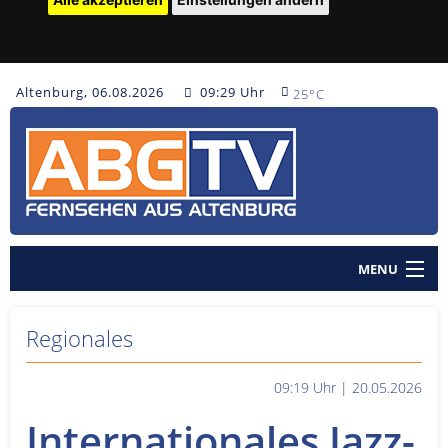
Altenburg, 06.08.2026
09:29 Uhr
25°C
MENU
Home
Regionales
Nachrichten
09:19 Uhr | 20.05.2026
Polizeinachrichten
Internationales Jazz-
Sendungen