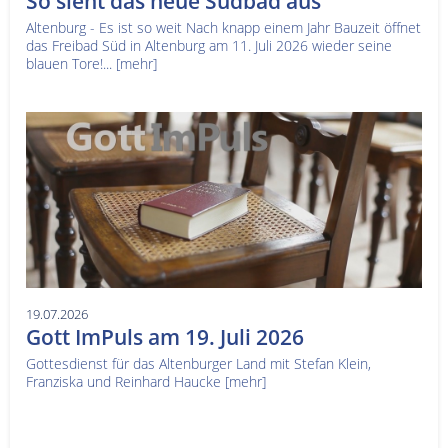
So sieht das neue Südbad aus
Altenburg - Es ist so weit Nach knapp einem Jahr Bauzeit öffnet
das Freibad Süd in Altenburg am 11. Juli 2026 wieder seine
blauen Tore!...
[mehr]
19.07.2026
Gott ImPuls am 19. Juli 2026
Gottesdienst für das Altenburger Land mit Stefan Klein,
Franziska und Reinhard Haucke
[mehr]