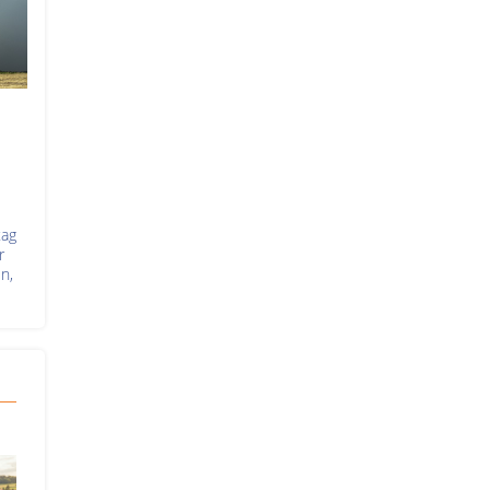
tag
r
n,