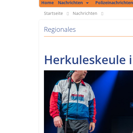
Home
Nachrichten
Polizeinachrichten
Kolumne
Startseite
Nachrichten
Regionales
Regionales
Unsere Podcasts
Bericht aus Erfurt
Herkuleskeule 