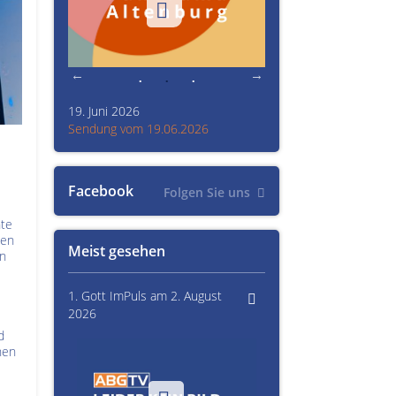
19. Juni 2026
Kultur im Altenburger L
26
Sendung vom 19.06.2026
Sendung vom 15.06.20
Facebook
Folgen Sie uns
nte
ten
Meist gesehen
en
1. Gott ImPuls am 2. August
2026
d
nen