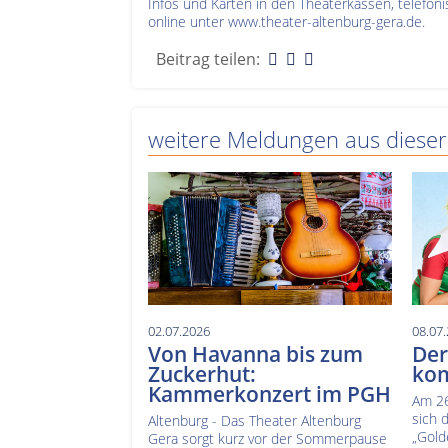
Infos und Karten in den Theaterkassen, telefo
online unter www.theater-altenburg-gera.de.
Beitrag teilen:
weitere Meldungen aus dieser
02.07.2026
08.07
Von Havanna bis zum
De
Zuckerhut:
kom
Kammerkonzert im PGH
Am 26
sich 
Altenburg - Das Theater Altenburg
„Gold
Gera sorgt kurz vor der Sommerpause