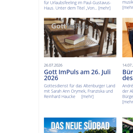
musik
für Urlaubsfeeling im Paul-Gustavus-
[mehr
Haus. Unter dem Titel „Von...
[mehr]
26.07.2026
14.07
Gott ImPuls am 26. Juli
Bür
2026
des
Gottesdienst für das Altenburger Land
André
mit Sarah Ann Orymek, Franziska und
der A
Reinhard Haucke
[mehr]
Bürge
[mehr