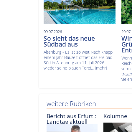
09.07.2026
20.07
So sieht das neue
Win
Südbad aus
Grü
En
Altenburg - Es ist so weit Nach knapp
einem Jahr Bauzeit öffnet das Freibad
Wenn 
Süd in Altenburg am 11. Juli 2026
Reich
wieder seine blauen Tore!...
[mehr]
vermi
trage
vielen
weitere Rubriken
Bericht aus Erfurt :
Kolumne
Landtag aktuell