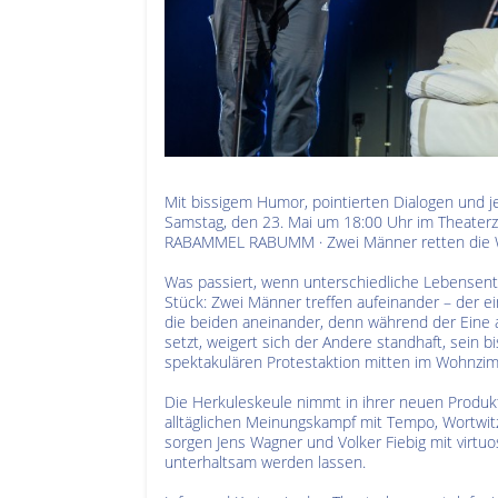
Mit bissigem Humor, pointierten Dialogen und 
Samstag, den 23. Mai um 18:00 Uhr im Theaterz
RABAMMEL RABUMM · Zwei Männer retten die Wel
Was passiert, wenn unterschiedliche Lebensent
Stück: Zwei Männer treffen aufeinander – der e
die beiden aneinander, denn während der Eine 
setzt, weigert sich der Andere standhaft, sein b
spektakulären Protestaktion mitten im Wohnzi
Die Herkuleskeule nimmt in ihrer neuen Produkt
alltäglichen Meinungskampf mit Tempo, Wortwit
sorgen Jens Wagner und Volker Fiebig mit virtuo
unterhaltsam werden lassen.