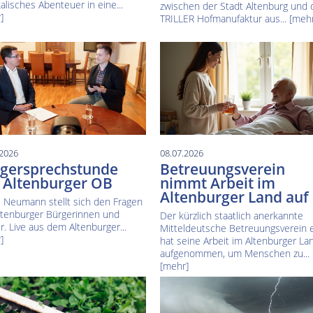
alisches Abenteuer in eine...
zwischen der Stadt Altenburg und 
]
TRILLER Hofmanufaktur aus...
[mehr
.2026
08.07.2026
gersprechstunde
Betreuungsverein
 Altenburger OB
nimmt Arbeit im
Altenburger Land auf
 Neumann stellt sich den Fragen
ltenburger Bürgerinnen und
Der kürzlich staatlich anerkannte
r. Live aus dem Altenburger...
Mitteldeutsche Betreuungsverein e
]
hat seine Arbeit im Altenburger La
aufgenommen, um Menschen zu...
[mehr]