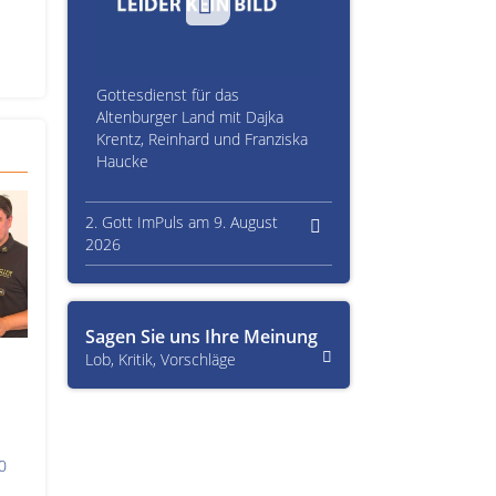
Gottesdienst für das
Altenburger Land mit Dajka
Krentz, Reinhard und Franziska
Haucke
2. Gott ImPuls am 9. August
2026
Sagen Sie uns Ihre Meinung
Lob, Kritik, Vorschläge
0