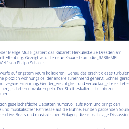
Kultur im Altenburger Land
Thüringen.TV
Sendung vom 15.06.2026
Sendung vom 19.06.20
jeder Menge Musik gastiert das Kabarett Herkuleskeule Dresden am
elt Altenburg. Gezeigt wird die neue Kabarettkomödie „RABIMMEL
t“ von Philipp Schaller.
würfe auf engstem Raum kollidieren? Genau das erzählt dieses turbule
ine plötzlich wohnungslos, der andere zunehmend genervt. Schnell gera
auf vegane Ernährung, Gendergerechtigkeit und verpackungsfreies Leb
isheriges Leben umzukrempeln. Der Streit eskaliert – bis hin zur
mmer.
ion gesellschaftliche Debatten humorvoll aufs Korn und bringt den
z und musikalischer Raffinesse auf die Bühne. Für den passenden Soun
sen Live-Beats und musikalischen Einlagen, die selbst hitzige Diskussio