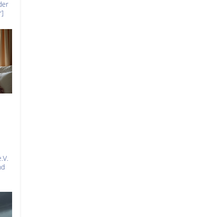
der
]
.V.
nd