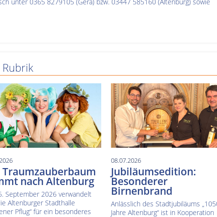
nisch unter 0365 8279105 (Gera) bzw. 03447 585160 (Altenburg) sowie
 Rubrik
.2026
08.07.2026
r Traumzauberbaum
Jubiläumsedition:
mt nach Altenburg
Besonderer
Birnenbrand
. September 2026 verwandelt
die Altenburger Stadthalle
Anlässlich des Stadtjubiläums „105
ener Pflug“ für ein besonderes
Jahre Altenburg“ ist in Kooperation