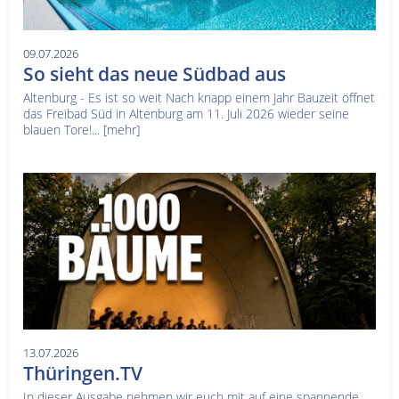
09.07.2026
So sieht das neue Südbad aus
Altenburg - Es ist so weit Nach knapp einem Jahr Bauzeit öffnet
das Freibad Süd in Altenburg am 11. Juli 2026 wieder seine
blauen Tore!...
[mehr]
13.07.2026
Thüringen.TV
In dieser Ausgabe nehmen wir euch mit auf eine spannende