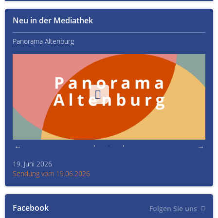
Neu in der Mediathek
Panorama Altenburg
Kult
19. Juni 2026
Kult
Sendung vom 19.06.2026
Sen
Facebook
Folgen Sie uns