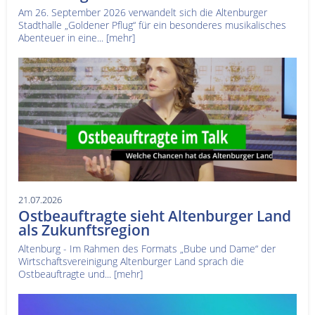
Am 26. September 2026 verwandelt sich die Altenburger
Stadthalle „Goldener Pflug“ für ein besonderes musikalisches
Abenteuer in eine...
[mehr]
21.07.2026
Ostbeauftragte sieht Altenburger Land
als Zukunftsregion
Altenburg - Im Rahmen des Formats „Bube und Dame“ der
Wirtschaftsvereinigung Altenburger Land sprach die
Ostbeauftragte und...
[mehr]