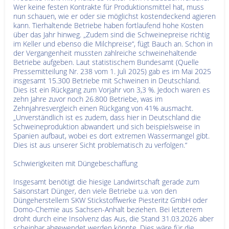
Wer keine festen Kontrakte für Produktionsmittel hat, muss
nun schauen, wie er oder sie möglichst kostendeckend agieren
kann. Tierhaltende Betriebe haben fortlaufend hohe Kosten
über das Jahr hinweg. „Zudem sind die Schweinepreise richtig
im Keller und ebenso die Milchpreise“, fügt Bauch an. Schon in
der Vergangenheit mussten zahlreiche schweinehaltende
Betriebe aufgeben. Laut statistischem Bundesamt (Quelle
Pressemitteilung Nr. 238 vom 1. Juli 2025) gab es im Mai 2025
insgesamt 15.300 Betriebe mit Schweinen in Deutschland.
Dies ist ein Rückgang zum Vorjahr von 3,3 %. Jedoch waren es
zehn Jahre zuvor noch 26.800 Betriebe, was im
Zehnjahresvergleich einen Rückgang von 41% ausmacht.
„Unverständlich ist es zudem, dass hier in Deutschland die
Schweineproduktion abwandert und sich beispielsweise in
Spanien aufbaut, wobei es dort extremen Wassermangel gibt.
Dies ist aus unserer Sicht problematisch zu verfolgen.“
Schwierigkeiten mit Düngebeschaffung
Insgesamt benötigt die hiesige Landwirtschaft gerade zum
Saisonstart Dünger, den viele Betriebe u.a. von den
Düngeherstellern SKW Stickstoffwerke Piesteritz GmbH oder
Domo-Chemie aus Sachsen-Anhalt beziehen. Bei letzterem
droht durch eine Insolvenz das Aus, die Stand 31.03.2026 aber
scheinbar abgewendet werden könnte. Dies wäre für die