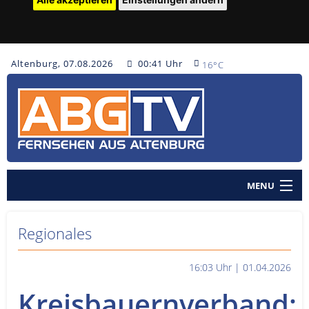
Altenburg, 07.08.2026
00:41 Uhr
16°C
MENU
Home
Regionales
Nachrichten
16:03 Uhr | 01.04.2026
Polizeinachrichten
Kreisbauernverband:
Sendungen