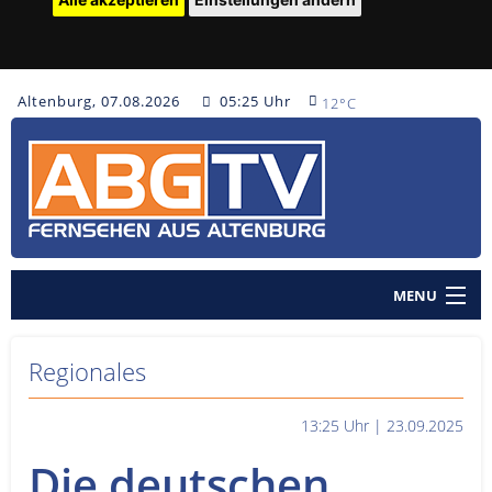
Altenburg, 07.08.2026
05:25 Uhr
12°C
MENU
Home
Regionales
Nachrichten
13:25 Uhr | 23.09.2025
Polizeinachrichten
Die deutschen
Sendungen