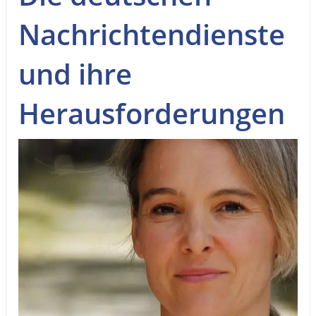
Service
Nachrichtendienste
Sender
und ihre
Werbung
Herausforderungen