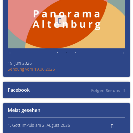
19. Juni 2026
Kult
Sendung vom 19.06.2026
Sen
Facebook
Folgen Sie uns
Meist gesehen
1. Gott ImPuls am 2. August 2026