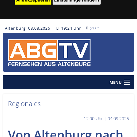
Altenburg, 08.08.2026
19:24 Uhr
23°C
MENU
Home
Regionales
Nachrichten
12:00 Uhr | 04.09.2025
Polizeinachrichten
Von Altenburg nach
Sendungen