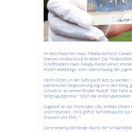
Im beschaulichen Hans-Fallada-Archiv in Carwi
Mannes eindrucksvoll erzählen. Die Feldpostbr
Schriftstellers Hans Fallada, bieten einen inti
Ersten Weltkriegs. Vom Überschwang der Jugend h
Ulrich Ditzen, in der Sehnsucht Arzt zu werden, m
patriotischer Begeisterung zog er in den Krieg
schrieb er an seinen Bruder Rudolf: "Die Fahrt
Vergnügungsreise." Doch die ersten glanzvollen I
Zugeteilt an die Front nahe Lille, erlebte Dit
und Entsetzen. 1916 griff er tief enttäuscht zu
Grausen und Ekel…"
Die entmenschlichende Wucht der Schlachtfeld