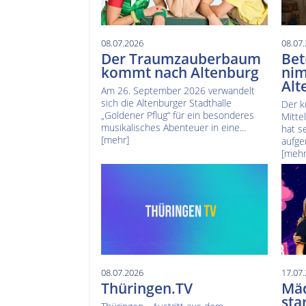
08.07.2026
08.07
Der Traumzauberbaum
Bet
kommt nach Altenburg
nim
Alt
Am 26. September 2026 verwandelt
sich die Altenburger Stadthalle
Der k
„Goldener Pflug“ für ein besonderes
Mitte
musikalisches Abenteuer in eine...
hat s
[mehr]
aufge
[mehr
08.07.2026
17.07
Thüringen.TV
Mä
sta