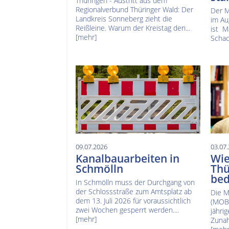
Thüringen - Austritt aus dem
Regionalverbund Thüringer Wald: Der
Der M
Landkreis Sonneberg zieht die
im Au
Reißleine. Warum der Kreistag den...
ist M
[mehr]
Schac
09.07.2026
03.07
Kanalbauarbeiten in
Wie
Schmölln
Thü
bed
In Schmölln muss der Durchgang von
der Schlossstraße zum Amtsplatz ab
Die M
dem 13. Juli 2026 für voraussichtlich
(MOBI
zwei Wochen gesperrt werden....
jähri
[mehr]
Zunah