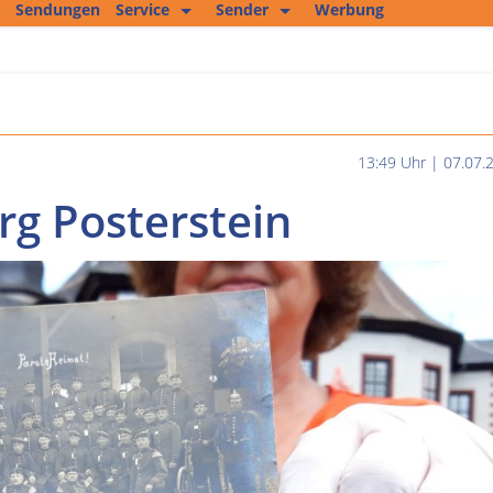
Sendungen
Service
Sender
Werbung
Kopierservice
Empfang
Studio 2
Jobs und mehr
Fitness Tipp
Unser Team
Filmproduktion
13:49 Uhr | 07.07.
Private Kleinanzeigen
rg Posterstein
Kultur im Altenburger Land
Thüringen.TV