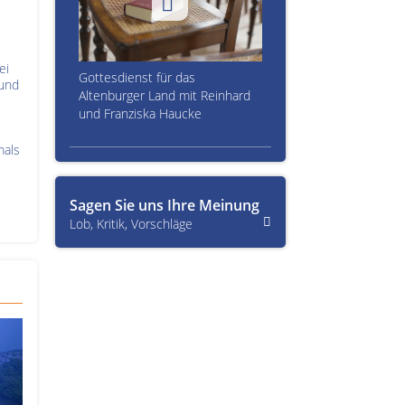
ei
Gottesdienst für das
 und
Altenburger Land mit Reinhard
und Franziska Haucke
mals
Sagen Sie uns Ihre Meinung
Lob, Kritik, Vorschläge