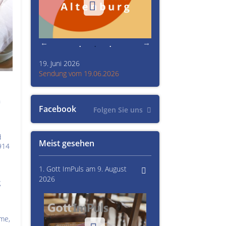
19. Juni 2026
Kultur im Altenburger L
26
Sendung vom 19.06.2026
Sendung vom 15.06.20
n
Facebook
Folgen Sie uns
d
Meist gesehen
914
1. Gott ImPuls am 9. August
2026
g
me,