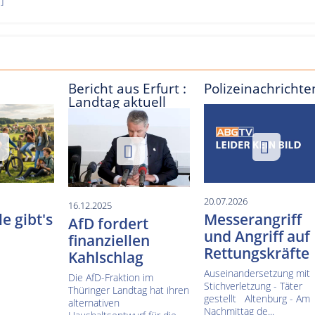
]
Bericht aus Erfurt :
Polizeinachrichte
Landtag aktuell
20.07.2026
16.12.2025
e gibt's
Messerangriff
AfD fordert
und Angriff auf
finanziellen
Rettungskräfte
Kahlschlag
Auseinandersetzung mit
Die AfD-Fraktion im
Stichverletzung - Täter
Thüringer Landtag hat ihren
gestellt Altenburg - Am
alternativen
Nachmittag de...