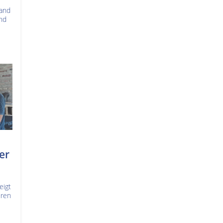
Land
und
er
eigt
uren