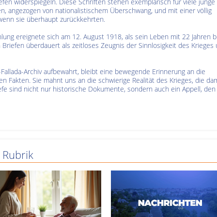
iefen widerspiegeln. Diese Schriften stehen exemplarisch für viele junge
en, angezogen von nationalistischem Überschwang, und mit einer völlig
 wenn sie überhaupt zurückkehrten.
lung ereignete sich am 12. August 1918, als sein Leben mit 22 Jahren b
Briefen überdauert als zeitloses Zeugnis der Sinnlosigkeit des Krieges
-Fallada-Archiv aufbewahrt, bleibt eine bewegende Erinnerung an die
n Fakten. Sie mahnt uns an die schwierige Realität des Krieges, die da
efe sind nicht nur historische Dokumente, sondern auch ein Appell, den
 Rubrik