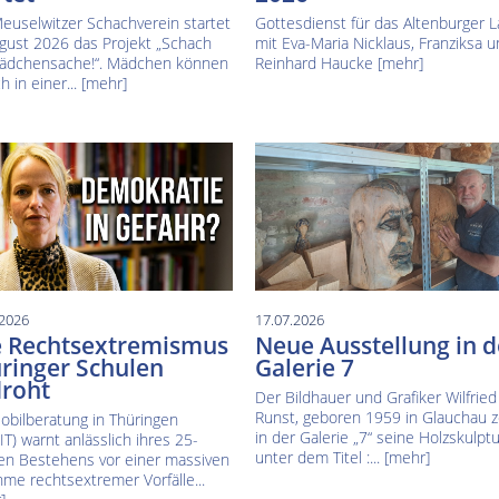
euselwitzer Schachverein startet
Gottesdienst für das Altenburger 
gust 2026 das Projekt „Schach
mit Eva-Maria Nicklaus, Franziksa 
ädchensache!“. Mädchen können
Reinhard Haucke
[mehr]
h in einer...
[mehr]
.2026
17.07.2026
 Rechtsextremismus
Neue Ausstellung in d
ringer Schulen
Galerie 7
roht
Der Bildhauer und Grafiker Wilfried
Runst, geboren 1959 in Glauchau z
obilberatung in Thüringen
in der Galerie „7“ seine Holzskulpt
T) warnt anlässlich ihres 25-
unter dem Titel :...
[mehr]
gen Bestehens vor einer massiven
me rechtsextremer Vorfälle...