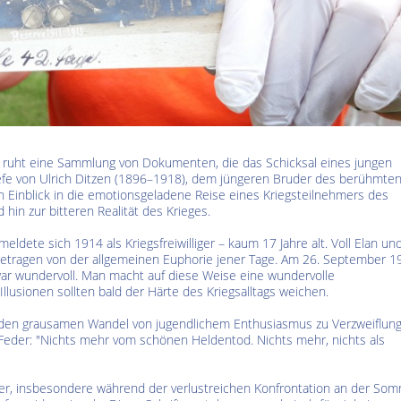
Kultur im Altenburger Land
Thüringen.TV
Sendung vom 15.06.2026
Sendung vom 19.06.20
tz ruht eine Sammlung von Dokumenten, die das Schicksal eines jungen
iefe von Ulrich Ditzen (1896–1918), dem jüngeren Bruder des berühmte
men Einblick in die emotionsgeladene Reise eines Kriegsteilnehmers des
in zur bitteren Realität des Krieges.
eldete sich 1914 als Kriegsfreiwilliger – kaum 17 Jahre alt. Voll Elan un
, getragen von der allgemeinen Euphorie jener Tage. Am 26. September 1
 war wundervoll. Man macht auf diese Weise eine wundervolle
llusionen sollten bald der Härte des Kriegsalltags weichen.
zen den grausamen Wandel von jugendlichem Enthusiasmus zu Verzweiflun
r Feder: "Nichts mehr vom schönen Heldentod. Nichts mehr, nichts als
er, insbesondere während der verlustreichen Konfrontation an der Som