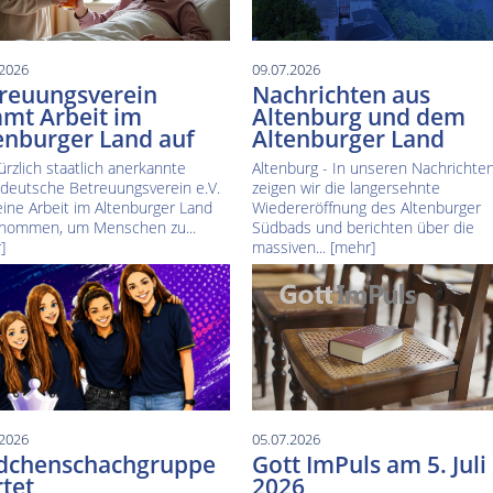
.2026
09.07.2026
reuungsverein
Nachrichten aus
mt Arbeit im
Altenburg und dem
enburger Land auf
Altenburger Land
ürzlich staatlich anerkannte
Altenburg - In unseren Nachrichte
ldeutsche Betreuungsverein e.V.
zeigen wir die langersehnte
eine Arbeit im Altenburger Land
Wiedereröffnung des Altenburger
nommen, um Menschen zu...
Südbads und berichten über die
]
massiven...
[mehr]
.2026
05.07.2026
dchenschachgruppe
Gott ImPuls am 5. Juli
rtet
2026