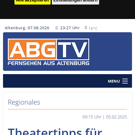
Altenburg, 07.08.2026
23:27 Uhr
16°C
MENU
Home
Regionales
Nachrichten
09:15 Uhr | 05.02.2025
Polizeinachrichten
Theatertipps für
Sendungen