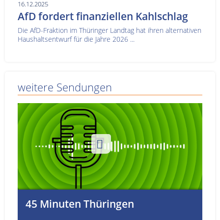
16.12.2025
AfD fordert finanziellen Kahlschlag
Die AfD-Fraktion im Thüringer Landtag hat ihren alternativen
Haushaltsentwurf für die Jahre 2026 ...
weitere Sendungen
45 Minuten Thüringen