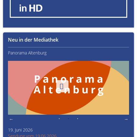
Neu in der Mediathek
Panorama Altenburg
Kult
19. Juni 2026
Kult
Sendung vom 19.06.2026
Sen