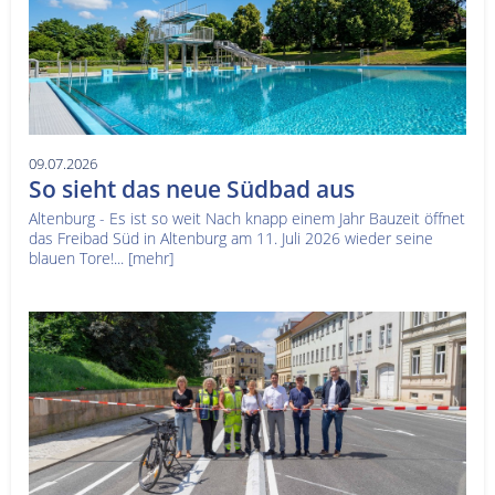
09.07.2026
So sieht das neue Südbad aus
Altenburg - Es ist so weit Nach knapp einem Jahr Bauzeit öffnet
das Freibad Süd in Altenburg am 11. Juli 2026 wieder seine
blauen Tore!...
[mehr]