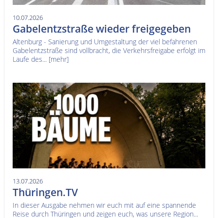
10.07.2026
Gabelentzstraße wieder freigegeben
Altenburg - Sanierung und Umgestaltung der viel befahrenen
Gabelentzstraße sind vollbracht, die Verkehrsfreigabe erfolgt im
Laufe des...
[mehr]
13.07.2026
Thüringen.TV
In dieser Ausgabe nehmen wir euch mit auf eine spannende
Reise durch Thüringen und zeigen euch, was unsere Region...