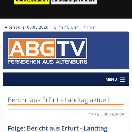
Altenburg, 08.08.2026
19:15 Uhr
23°C
MENU
Home
Bericht aus Erfurt - Landtag aktuell
Nachrichten
13:55 | 09.05.2025
Polizeinachrichten
Folge: Bericht aus Erfurt - Landtag
Sendungen