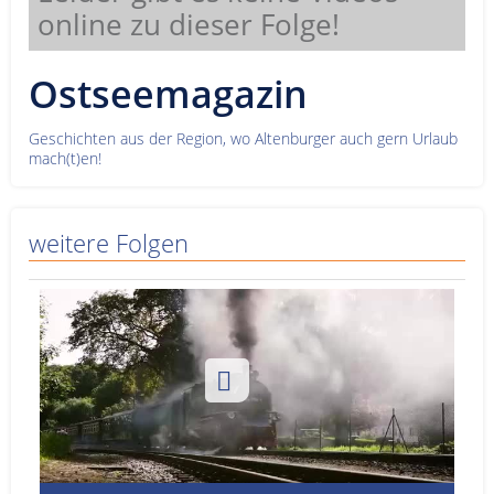
online zu dieser Folge!
Service
Sender
Ostseemagazin
Werbung
Geschichten aus der Region, wo Altenburger auch gern Urlaub
mach(t)en!
weitere Folgen