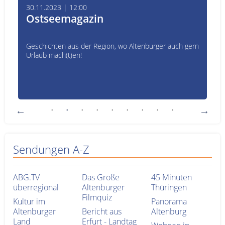
30.11.2023 | 12:00
Ostseemagazin
Geschichten aus der Region, wo Altenburger auch gern
Urlaub mach(t)en!
Sendungen A-Z
ABG.TV
Das Große
45 Minuten
überregional
Altenburger
Thüringen
Filmquiz
Kultur im
Panorama
Altenburger
Bericht aus
Altenburg
Land
Erfurt - Landtag