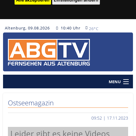
Altenburg, 09.08.2026
10:40 Uhr
26°C
MENU
Home
Ostseemagazin
Nachrichten
09:52 | 17.11.2023
Polizeinachrichten
Sendungen
Leider gibt es keine Videos