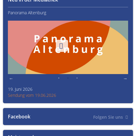
Panorama Altenburg
Kult
19. Juni 2026
Kult
Sendung vom 19.06.2026
Sen
Facebook
Folgen Sie uns