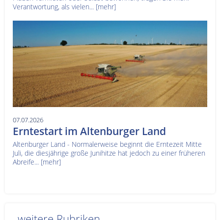
Verantwortung, als vielen...
[mehr]
07.07.2026
Erntestart im Altenburger Land
Altenburger Land - Normalerweise beginnt die Erntezeit Mitte
Juli, die diesjährige große Junihitze hat jedoch zu einer früheren
Abreife...
[mehr]
weitere Rubriken