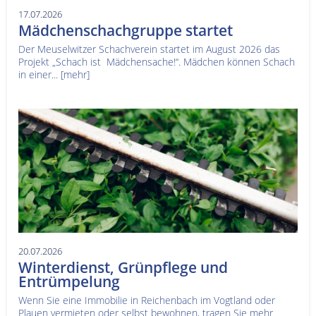
17.07.2026
Mädchenschachgruppe startet
Der Meuselwitzer Schachverein startet im August 2026 das
Projekt „Schach ist Mädchensache!“. Mädchen können Schach
in einer...
[mehr]
20.07.2026
Winterdienst, Grünpflege und
Entrümpelung
Wenn Sie eine Immobilie in Reichenbach im Vogtland oder
Plauen vermieten oder selbst bewohnen, tragen Sie mehr