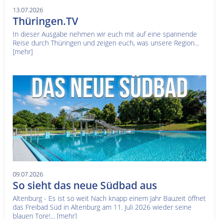
13.07.2026
Thüringen.TV
In dieser Ausgabe nehmen wir euch mit auf eine spannende
Reise durch Thüringen und zeigen euch, was unsere Region...
[mehr]
09.07.2026
So sieht das neue Südbad aus
Altenburg - Es ist so weit Nach knapp einem Jahr Bauzeit öffnet
das Freibad Süd in Altenburg am 11. Juli 2026 wieder seine
blauen Tore!...
[mehr]