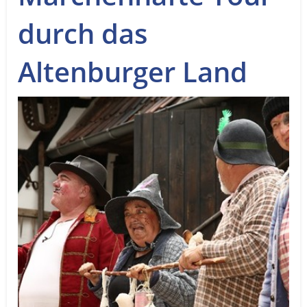
Service
durch das
Sender
Altenburger Land
Werbung