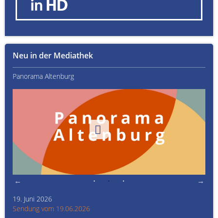
Neu in der Mediathek
Panorama Altenburg
Kult
19. Juni 2026
Kult
Sendung vom 19.06.2026
Sen