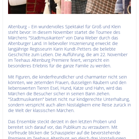
Altenburg – Ein wundervolles Spektakel für Groß und Klein
steht bevor: In diesem November startet die Tournee des
Märchens "Stadtmusikanten" von Dana Weber durch das
Altenburger Land. In liebevoller Inszenierung erweckt die
langjährige Regisseurin Karin Kundt-Petters die beliebte
Geschichte zum Leben. Die Aufführung, die am 22. November
im Teehaus Altenburg Premiere feiert, verspricht ein
besonderes Erlebnis für die ganze Familie zu werden.
Mit Figuren, die kinderfreundlicher und charmanter nicht sein
könnten, wie zeternden Frauen, dusseligen Räubern und den
liebenswerten Tieren Esel, Hund, Katze und Hahn, wird das
Märchen die Besucher sicher in seinen Bann ziehen.
"Stadtmusikanten" bietet nicht nur kindgerechte Unterhaltung,
sondern verspricht auch allen Nostalgikern eine Reise zurück in
die Welt der klassischen Märchen.
Das Ensemble steckt derzeit in den letzten Proben und
bereitet sich darauf vor, das Publikum zu verzaubern. Mit
Vorfreude blicken die Schauspieler auf die bevorstehende
Premiere im Teehaus Altenburg, wo gleich drei Vorstellungen