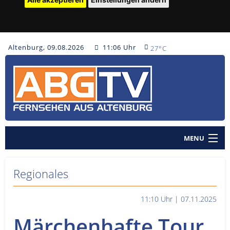
Altenburg, 09.08.2026
11:06 Uhr
27°C
MENU
Home
Regionales
Nachrichten
11:10 Uhr | 07.11.2025
Polizeinachrichten
Märchenhafte Tour
Sendungen