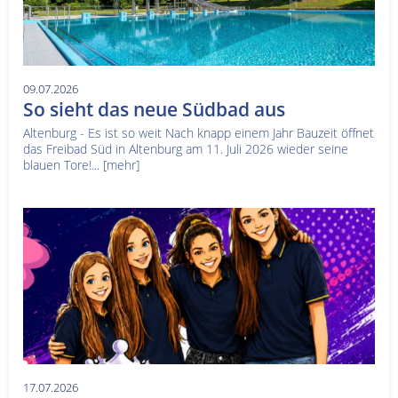
09.07.2026
So sieht das neue Südbad aus
Altenburg - Es ist so weit Nach knapp einem Jahr Bauzeit öffnet
das Freibad Süd in Altenburg am 11. Juli 2026 wieder seine
blauen Tore!...
[mehr]
17.07.2026