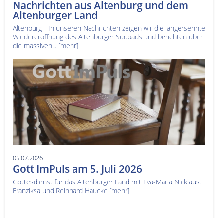
Nachrichten aus Altenburg und dem
Altenburger Land
Altenburg - In unseren Nachrichten zeigen wir die langersehnte
Wiedereröffnung des Altenburger Südbads und berichten über
die massiven...
[mehr]
05.07.2026
Gott ImPuls am 5. Juli 2026
Gottesdienst für das Altenburger Land mit Eva-Maria Nicklaus,
Franziksa und Reinhard Haucke
[mehr]