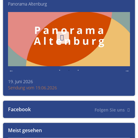
Panorama Altenburg
Kult
19. Juni 2026
Kult
Sendung vom 19.06.2026
Sen
Facebook
Folgen Sie uns
Meist gesehen