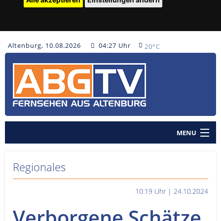
Altenburg, 10.08.2026
04:27 Uhr
20°C
MENU
Home
Regionales
Nachrichten
10:19 Uhr | 24.10.2024
Polizeinachrichten
Verborgene Schätze
Sendungen