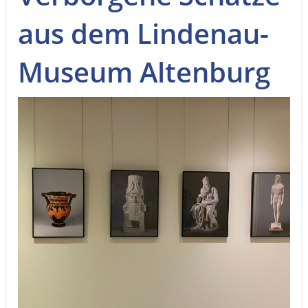
Service
aus dem Lindenau-
Sender
Museum Altenburg
Werbung