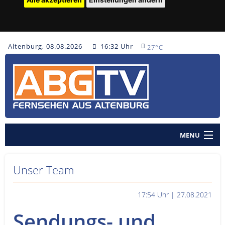
Altenburg, 08.08.2026
16:32 Uhr
27°C
MENU
Home
Unser Team
Nachrichten
17:54 Uhr | 27.08.2021
Polizeinachrichten
Sendungs- und
Sendungen