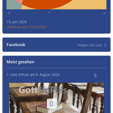
19. Juni 2026
Kult
Sendung vom 19.06.2026
Sen
Facebook
Folgen Sie uns
Meist gesehen
1. Gott ImPuls am 9. August 2026